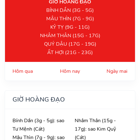
GIỜ HOÀNG ĐẠO
BÍNH DẦN (3G - 5G)
MẬU THÌN (7G - 9G)
KỶ TỴ (9G - 11G)
NHÂM THÂN (15G - 17G)
QUÝ DẬU (17G - 19G)
ẤT HỢI (21G - 23G)
Hôm qua
Hôm nay
Ngày mai
GIỜ HOÀNG ĐẠO
Bính Dần (3g - 5g): sao
Nhâm Thân (15g -
Tư Mệnh (Cát)
17g): sao Kim Quỹ
Mậu Thìn (7g - 9g): sao
(Cát)