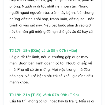
Hay tranh luận, cãi cọ, gây chuyện đói kém, phải đề
phòng. Người ra đi tốt nhất nên hoãn lại. Phòng
người người nguyền rủa, tránh lây bệnh. Nói chung
những việc như hội họp, tranh luận, việc quan,…nên
tránh đi vào giờ này. Nếu bắt buộc phải đi vào giờ
này thì nên giữ miệng để hạn ché gây ẩu đả hay cãi
nhau.
Từ 17h-19h (Dậu) và từ 05h-07h (Mão)
Là giờ rất tốt lành, nếu đi thường gặp được may
mắn. Buôn bán, kinh doanh có lời. Người đi sắp về
nhà. Phụ nữ có tin mừng. Mọi việc trong nhà đều
hòa hợp. Nếu có bệnh cầu thì sẽ khỏi, gia đình đều
mạnh khỏe.
Từ 19h-21h (Tuất) và từ 07h-09h (Thìn)
Cầu tài thì không có lợi, hoặc hay bị trái ý. Nếu ra đi