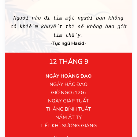
Người nào đi tìm một người bạn không
có khiếm khuyết thì sẽ không bao giờ
tìm thấy.
-Tục ngữ Hasid-
12 THÁNG 9
NGÀY HOÀNG ĐẠO
NGÀY HẮC ĐẠO
GIỜ NGỌ (12G)
NGÀY GIÁP TUẤT
THÁNG BÍNH TUẤT
NĂM ẤT TỴ
TIẾT KHÍ: SƯƠNG GIÁNG