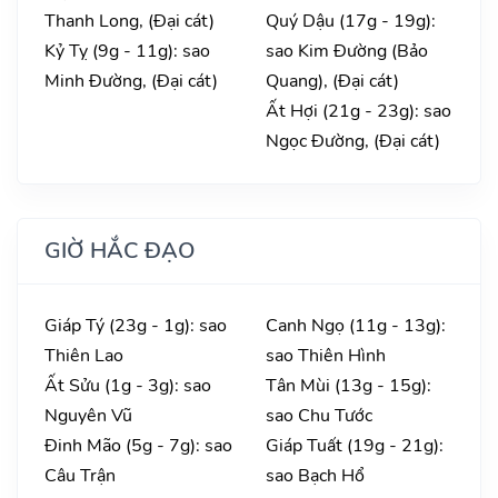
Thanh Long, (Đại cát)
Quý Dậu (17g - 19g):
Kỷ Tỵ (9g - 11g): sao
sao Kim Đường (Bảo
Minh Đường, (Đại cát)
Quang), (Đại cát)
Ất Hợi (21g - 23g): sao
Ngọc Đường, (Đại cát)
GIỜ HẮC ĐẠO
Giáp Tý (23g - 1g): sao
Canh Ngọ (11g - 13g):
Thiên Lao
sao Thiên Hình
Ất Sửu (1g - 3g): sao
Tân Mùi (13g - 15g):
Nguyên Vũ
sao Chu Tước
Đinh Mão (5g - 7g): sao
Giáp Tuất (19g - 21g):
Câu Trận
sao Bạch Hổ