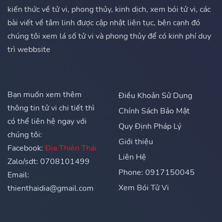
kiến thức về tử vi, phong thủy, kinh dịch, xem bói tử vi, các
bài viết về tâm linh được cập nhật liên tục, bên cạnh đó
chúng tôi xem lá số tử vi và phong thủy để có kinh phí duy
trì webbsite
Bạn muốn xem thêm
Điều Khoản Sử Dụng
thông tin tử vi chi tiết thì
Chính Sách Bảo Mật
có thể liên hệ ngay với
Quy Định Pháp Lý
chúng tôi:
Giới thiệu
Facebook:
Địa Thiên Thái
Liên Hệ
Zalo/sdt: 0708101499
Phone: 0917150045
Email:
Xem Bói Tử Vi
thienthaidia@gmail.com