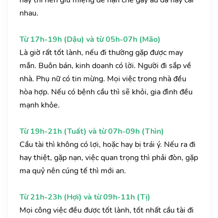
này thì nên giữ miệng để hạn ché gây ẩu đả hay cãi
nhau.
Từ 17h-19h (Dậu) và từ 05h-07h (Mão)
Là giờ rất tốt lành, nếu đi thường gặp được may
mắn. Buôn bán, kinh doanh có lời. Người đi sắp về
nhà. Phụ nữ có tin mừng. Mọi việc trong nhà đều
hòa hợp. Nếu có bệnh cầu thì sẽ khỏi, gia đình đều
mạnh khỏe.
Từ 19h-21h (Tuất) và từ 07h-09h (Thìn)
Cầu tài thì không có lợi, hoặc hay bị trái ý. Nếu ra đi
hay thiệt, gặp nạn, việc quan trọng thì phải đòn, gặp
ma quỷ nên cúng tế thì mới an.
Từ 21h-23h (Hợi) và từ 09h-11h (Tị)
Mọi công việc đều được tốt lành, tốt nhất cầu tài đi