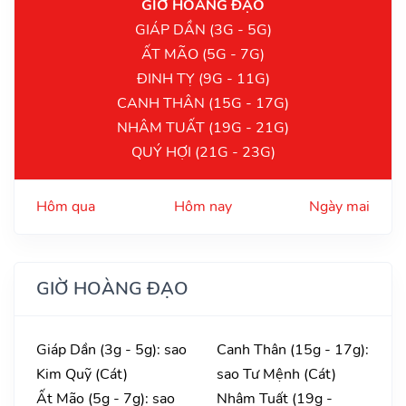
GIỜ HOÀNG ĐẠO
GIÁP DẦN (3G - 5G)
ẤT MÃO (5G - 7G)
ĐINH TỴ (9G - 11G)
CANH THÂN (15G - 17G)
NHÂM TUẤT (19G - 21G)
QUÝ HỢI (21G - 23G)
Hôm qua
Hôm nay
Ngày mai
GIỜ HOÀNG ĐẠO
Giáp Dần (3g - 5g): sao
Canh Thân (15g - 17g):
Kim Quỹ (Cát)
sao Tư Mệnh (Cát)
Ất Mão (5g - 7g): sao
Nhâm Tuất (19g -