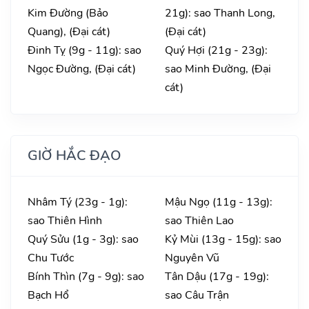
Kim Đường (Bảo
21g): sao Thanh Long,
Quang), (Đại cát)
(Đại cát)
Đinh Tỵ (9g - 11g): sao
Quý Hợi (21g - 23g):
Ngọc Đường, (Đại cát)
sao Minh Đường, (Đại
cát)
GIỜ HẮC ĐẠO
Nhâm Tý (23g - 1g):
Mậu Ngọ (11g - 13g):
sao Thiên Hình
sao Thiên Lao
Quý Sửu (1g - 3g): sao
Kỷ Mùi (13g - 15g): sao
Chu Tước
Nguyên Vũ
Bính Thìn (7g - 9g): sao
Tân Dậu (17g - 19g):
Bạch Hổ
sao Câu Trận