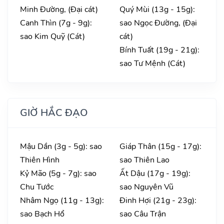
Minh Đường, (Đại cát)
Quý Mùi (13g - 15g):
Canh Thìn (7g - 9g):
sao Ngọc Đường, (Đại
sao Kim Quỹ (Cát)
cát)
Bính Tuất (19g - 21g):
sao Tư Mệnh (Cát)
GIỜ HẮC ĐẠO
Mậu Dần (3g - 5g): sao
Giáp Thân (15g - 17g):
Thiên Hình
sao Thiên Lao
Kỷ Mão (5g - 7g): sao
Ất Dậu (17g - 19g):
Chu Tước
sao Nguyên Vũ
Nhâm Ngọ (11g - 13g):
Đinh Hợi (21g - 23g):
sao Bạch Hổ
sao Câu Trận