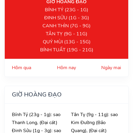
GIỜ HOÀNG ĐẠO
BÍNH TÝ (23G - 1G)
ĐINH SỬU (1G - 3G)
CANH THÌN (7G - 9G)
TÂN TỴ (9G - 11G)
QUÝ MÙI (13G - 15G)
BÍNH TUẤT (19G - 21G)
Hôm qua
Hôm nay
Ngày mai
GIỜ HOÀNG ĐẠO
Bính Tý (23g - 1g): sao
Tân Tỵ (9g - 11g): sao
Thanh Long, (Đại cát)
Kim Đường (Bảo
Đinh Sửu (1g - 3g): sao
Quang), (Đại cát)