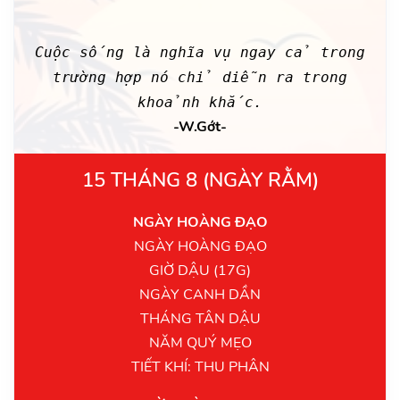
Cuộc sống là nghĩa vụ ngay cả trong
trường hợp nó chỉ diễn ra trong
khoảnh khắc.
-W.Gớt-
15 THÁNG 8 (NGÀY RẰM)
NGÀY HOÀNG ĐẠO
NGÀY HOÀNG ĐẠO
GIỜ DẬU (17G)
NGÀY CANH DẦN
THÁNG TÂN DẬU
NĂM QUÝ MẸO
TIẾT KHÍ: THU PHÂN