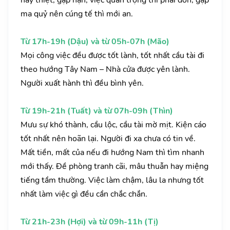
hay thiệt, gặp nạn, việc quan trọng thì phải đòn, gặp
ma quỷ nên cúng tế thì mới an.
Từ 17h-19h (Dậu) và từ 05h-07h (Mão)
Mọi công việc đều được tốt lành, tốt nhất cầu tài đi
theo hướng Tây Nam – Nhà cửa được yên lành.
Người xuất hành thì đều bình yên.
Từ 19h-21h (Tuất) và từ 07h-09h (Thìn)
Mưu sự khó thành, cầu lộc, cầu tài mờ mịt. Kiện cáo
tốt nhất nên hoãn lại. Người đi xa chưa có tin về.
Mất tiền, mất của nếu đi hướng Nam thì tìm nhanh
mới thấy. Đề phòng tranh cãi, mâu thuẫn hay miệng
tiếng tầm thường. Việc làm chậm, lâu la nhưng tốt
nhất làm việc gì đều cần chắc chắn.
Từ 21h-23h (Hợi) và từ 09h-11h (Tị)