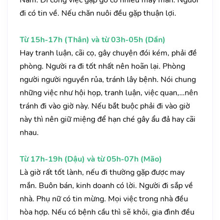
Nam. Đi công việc gặp gỡ có nhiều may mắn. Người
đi có tin về. Nếu chăn nuôi đều gặp thuận lợi.
Từ 15h-17h (Thân) và từ 03h-05h (Dần)
Hay tranh luận, cãi cọ, gây chuyện đói kém, phải đề
phòng. Người ra đi tốt nhất nên hoãn lại. Phòng
người người nguyền rủa, tránh lây bệnh. Nói chung
những việc như hội họp, tranh luận, việc quan,…nên
tránh đi vào giờ này. Nếu bắt buộc phải đi vào giờ
này thì nên giữ miệng để hạn ché gây ẩu đả hay cãi
nhau.
Từ 17h-19h (Dậu) và từ 05h-07h (Mão)
Là giờ rất tốt lành, nếu đi thường gặp được may
mắn. Buôn bán, kinh doanh có lời. Người đi sắp về
nhà. Phụ nữ có tin mừng. Mọi việc trong nhà đều
hòa hợp. Nếu có bệnh cầu thì sẽ khỏi, gia đình đều