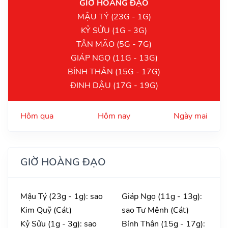
GIỜ HOÀNG ĐẠO
MẬU TÝ (23G - 1G)
KỶ SỬU (1G - 3G)
TÂN MÃO (5G - 7G)
GIÁP NGỌ (11G - 13G)
BÍNH THÂN (15G - 17G)
ĐINH DẬU (17G - 19G)
Hôm qua
Hôm nay
Ngày mai
GIỜ HOÀNG ĐẠO
Mậu Tý (23g - 1g): sao
Giáp Ngọ (11g - 13g):
Kim Quỹ (Cát)
sao Tư Mệnh (Cát)
Kỷ Sửu (1g - 3g): sao
Bính Thân (15g - 17g):