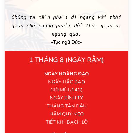
Chúng ta cần phải đi ngang với thời
gian chứ không phải để thời gian đi
ngang qua.
-Tục ngữ Đức-
1 THÁNG 8 (NGÀY RẰM)
NGÀY HOÀNG ĐẠO
NGÀY HẮC ĐẠO
GIỜ MÙI (14G)
NGÀY BÍNH TÝ
THÁNG TÂN DẬU
NĂM QUÝ MẸO
TIẾT KHÍ: BẠCH LỘ