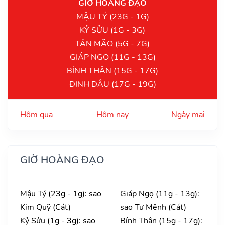
GIỜ HOÀNG ĐẠO
MẬU TÝ (23G - 1G)
KỶ SỬU (1G - 3G)
TÂN MÃO (5G - 7G)
GIÁP NGỌ (11G - 13G)
BÍNH THÂN (15G - 17G)
ĐINH DẬU (17G - 19G)
Hôm qua
Hôm nay
Ngày mai
GIỜ HOÀNG ĐẠO
Mậu Tý (23g - 1g): sao
Giáp Ngọ (11g - 13g):
Kim Quỹ (Cát)
sao Tư Mệnh (Cát)
Kỷ Sửu (1g - 3g): sao
Bính Thân (15g - 17g):