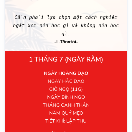
Cần phải lựa chọn một cách nghiêm
ngặt xem nên học gì và không nên học
gì.
-L.Tônxtôi-
1 THÁNG 7 (NGÀY RẰM)
NGÀY HOÀNG ĐẠO
NGÀY HẮC ĐẠO
GIỜ NGỌ (11G)
NGÀY BÍNH NGỌ
THÁNG CANH THÂN
NĂM QUÝ MẸO
TIẾT KHÍ: LẬP THU