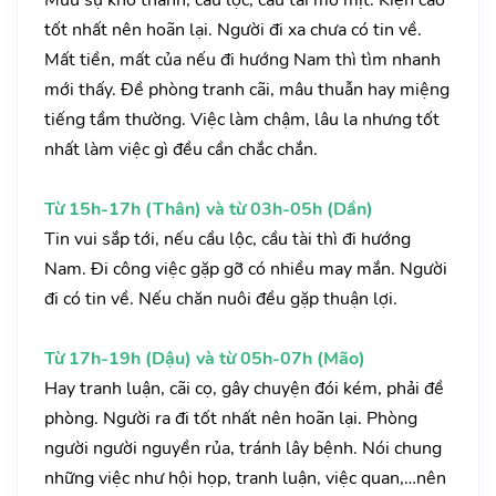
Mưu sự khó thành, cầu lộc, cầu tài mờ mịt. Kiện cáo
tốt nhất nên hoãn lại. Người đi xa chưa có tin về.
Mất tiền, mất của nếu đi hướng Nam thì tìm nhanh
mới thấy. Đề phòng tranh cãi, mâu thuẫn hay miệng
tiếng tầm thường. Việc làm chậm, lâu la nhưng tốt
nhất làm việc gì đều cần chắc chắn.
Từ 15h-17h (Thân) và từ 03h-05h (Dần)
Tin vui sắp tới, nếu cầu lộc, cầu tài thì đi hướng
Nam. Đi công việc gặp gỡ có nhiều may mắn. Người
đi có tin về. Nếu chăn nuôi đều gặp thuận lợi.
Từ 17h-19h (Dậu) và từ 05h-07h (Mão)
Hay tranh luận, cãi cọ, gây chuyện đói kém, phải đề
phòng. Người ra đi tốt nhất nên hoãn lại. Phòng
người người nguyền rủa, tránh lây bệnh. Nói chung
những việc như hội họp, tranh luận, việc quan,…nên