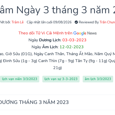
 âm Ngày 3 tháng 3 năm
iết bởi:
Trâm Lê
Cập nhật lần cuối 09/08/2026
Reviewed By
Trần Chun
Theo dõi Tử Vi Cải Mệnh trên
Ngày
Dương Lịch
:
03-03-2023
Ngày
Âm Lịch
:
12-02-2023
ạo, Giờ Sửu (01G), Ngày Canh Thân, Tháng Ất Mão, Năm Quý M
g)
Đinh Sửu (1g - 3g)
Canh Thìn (7g - 9g)
Tân Tỵ (9g - 11g)
Quý
21g)
lịch vạn niên 3/3/2023
lịch vạn sự 3-3-2023
âm lịch 3/3/2023
 DƯƠNG THÁNG 3 NĂM 2023