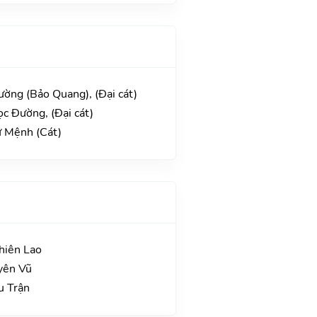
ường (Bảo Quang), (Đại cát)
c Đường, (Đại cát)
ư Mệnh (Cát)
hiên Lao
yên Vũ
u Trận