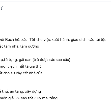
Ư
i Bạch hổ: xấu: Tốt cho việc xuất hành, giao dịch, cầu tài lộc
ệc làm nhà, làm gường
tự,tố tụng, gải oan (trừ được các sao xấu)
ọi việc, nhất là giá thú
ốt cho sự xây cất nhà cửa
á thú, an táng, xây dựng
iên giải -> sao tốt): Kỵ mai táng