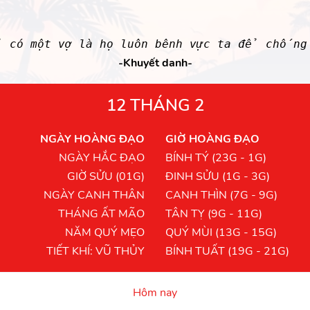
 có một vợ là họ luôn bênh vực ta để chống 
-Khuyết danh-
12 THÁNG 2
NGÀY HOÀNG ĐẠO
GIỜ HOÀNG ĐẠO
NGÀY HẮC ĐẠO
BÍNH TÝ (23G - 1G)
GIỜ SỬU (01G)
ĐINH SỬU (1G - 3G)
NGÀY CANH THÂN
CANH THÌN (7G - 9G)
THÁNG ẤT MÃO
TÂN TỴ (9G - 11G)
NĂM QUÝ MẸO
QUÝ MÙI (13G - 15G)
TIẾT KHÍ: VŨ THỦY
BÍNH TUẤT (19G - 21G)
Hôm nay