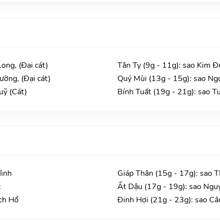
ong, (Đại cát)
Tân Tỵ (9g - 11g): sao Kim Đ
ường, (Đại cát)
Quý Mùi (13g - 15g): sao Ngọ
uỹ (Cát)
Bính Tuất (19g - 21g): sao T
Hình
Giáp Thân (15g - 17g): sao T
c
Ất Dậu (17g - 19g): sao Ngu
ch Hổ
Đinh Hợi (21g - 23g): sao Câ