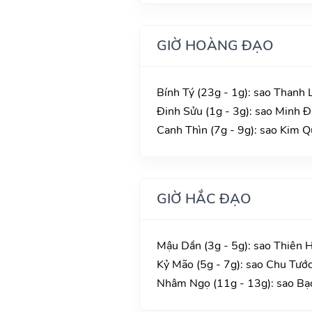
GIỜ HOÀNG ĐẠO
Bính Tý (23g - 1g): sao Thanh L
Đinh Sửu (1g - 3g): sao Minh Đ
Canh Thìn (7g - 9g): sao Kim Q
GIỜ HẮC ĐẠO
Mậu Dần (3g - 5g): sao Thiên 
Kỷ Mão (5g - 7g): sao Chu Tướ
Nhâm Ngọ (11g - 13g): sao Bạ