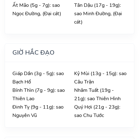
Ất Mão (5g - 7g): sao
Tân Dậu (17g - 19g):
Ngọc Đường, (Đại cát)
sao Minh Đường, (Đại
cát)
GIỜ HẮC ĐẠO
Giáp Dần (3g - 5g): sao
Kỷ Mùi (13g - 15g): sao
Bạch Hổ
Câu Trận
Bính Thìn (7g - 9g): sao
Nhâm Tuất (19g -
Thiên Lao
21g): sao Thiên Hình
Đinh Tỵ (9g - 11g): sao
Quý Hợi (21g - 23g):
Nguyên Vũ
sao Chu Tước