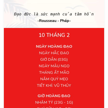
Đạo đức là sức mạnh của tâm hồn
-Rousseau - Pháp-
10 THÁNG 2
NGÀY HOÀNG ĐẠO
NGÀY HẮC ĐẠO
GIỜ DẦN (03G)
NGÀY MẬU NGỌ
THÁNG ẤT MÃO
NĂM QUÝ MẸO
TIẾT KHÍ: VŨ THỦY
GIỜ HOÀNG ĐẠO
NHÂM TÝ (23G - 1G)