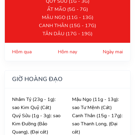
QUÝ SỬU (1G - 3G)
ẤT MÃO (5G - 7G)
MẬU NGỌ (11G - 13G)
CANH THÂN (15G - 17G)
TÂN DẬU (17G - 19G)
Hôm qua
Hôm nay
Ngày mai
GIỜ HOÀNG ĐẠO
Nhâm Tý (23g - 1g):
Mậu Ngọ (11g - 13g):
sao Kim Quỹ (Cát)
sao Tư Mệnh (Cát)
Quý Sửu (1g - 3g): sao
Canh Thân (15g - 17g):
Kim Đường (Bảo
sao Thanh Long, (Đại
Quang), (Đại cát)
cát)