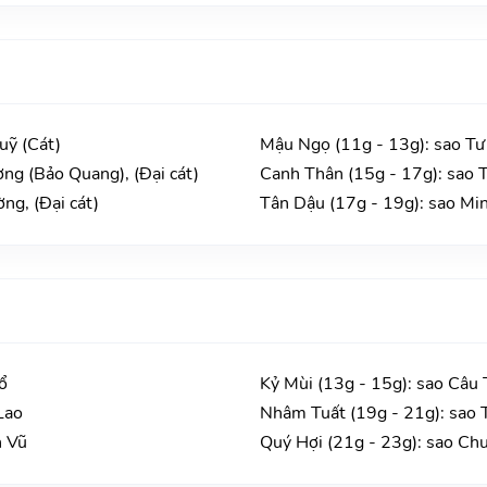
uỹ (Cát)
Mậu Ngọ (11g - 13g): sao Tư
ng (Bảo Quang), (Đại cát)
Canh Thân (15g - 17g): sao T
ng, (Đại cát)
Tân Dậu (17g - 19g): sao Min
ổ
Kỷ Mùi (13g - 15g): sao Câu 
Lao
Nhâm Tuất (19g - 21g): sao 
n Vũ
Quý Hợi (21g - 23g): sao Ch