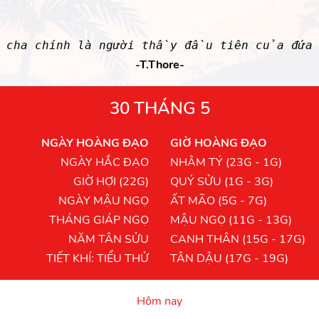
i cha chính là người thầy đầu tiên của đứa
-T.Thore-
30 THÁNG 5
NGÀY HOÀNG ĐẠO
GIỜ HOÀNG ĐẠO
NGÀY HẮC ĐẠO
NHÂM TÝ (23G - 1G)
GIỜ HỢI (22G)
QUÝ SỬU (1G - 3G)
NGÀY MẬU NGỌ
ẤT MÃO (5G - 7G)
THÁNG GIÁP NGỌ
MẬU NGỌ (11G - 13G)
NĂM TÂN SỬU
CANH THÂN (15G - 17G)
TIẾT KHÍ: TIỂU THỬ
TÂN DẬU (17G - 19G)
Hôm nay