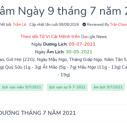
 âm Ngày 9 tháng 7 năm
iết bởi:
Trâm Lê
Cập nhật lần cuối 08/08/2026
Reviewed By
Trần Chun
Theo dõi Tử Vi Cải Mệnh trên
Ngày
Dương Lịch
:
09-07-2021
Ngày
Âm Lịch
:
30-05-2021
ạo, Giờ Hợi (22G), Ngày Mậu Ngọ, Tháng Giáp Ngọ, Năm Tân Sử
g)
Quý Sửu (1g - 3g)
Ất Mão (5g - 7g)
Mậu Ngọ (11g - 13g)
Ca
- 19g)
lịch vạn niên 9/7/2021
lịch vạn sự 9-7-2021
âm lịch 9/7/2021
 DƯƠNG THÁNG 7 NĂM 2021