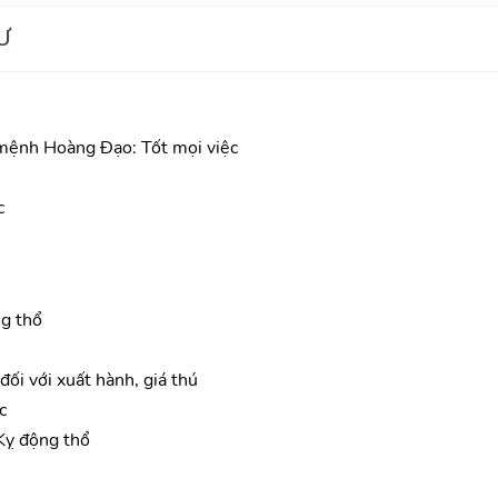
Ư
mệnh Hoàng Đạo: Tốt mọi việc
c
g thổ
ối với xuất hành, giá thú
c
Kỵ động thổ