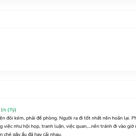
1h (Tý)
yện đói kém, phải đề phòng. Người ra đi tốt nhất nên hoãn lại. 
 việc như hội họp, tranh luận, việc quan,…nên tránh đi vào giờ 
n ché gây ẩu đả hay cãi nhau.