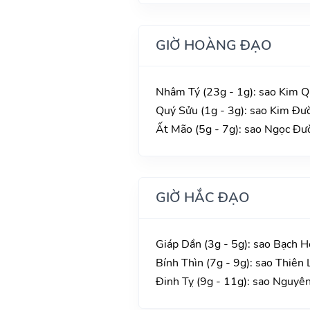
GIỜ HOÀNG ĐẠO
Nhâm Tý (23g - 1g): sao Kim Q
Quý Sửu (1g - 3g): sao Kim Đườ
Ất Mão (5g - 7g): sao Ngọc Đườ
GIỜ HẮC ĐẠO
Giáp Dần (3g - 5g): sao Bạch H
Bính Thìn (7g - 9g): sao Thiên 
Đinh Tỵ (9g - 11g): sao Nguyê