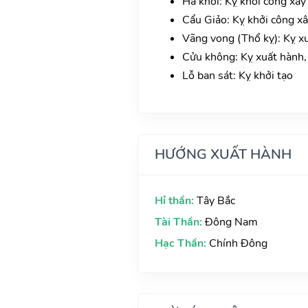
Hà khôi: Kỵ khởi công xây
Cẩu Giảo: Kỵ khởi công xâ
Vãng vong (Thổ kỵ): Kỵ xuấ
Cửu không: Kỵ xuất hành, 
Lỗ ban sát: Kỵ khởi tạo
HƯỚNG XUẤT HÀNH
Hỉ thần:
Tây Bắc
Tài Thần:
Đông Nam
Hạc Thần:
Chính Đông