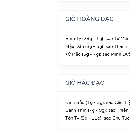
GIỜ HOÀNG ĐẠO
Bính Tý (23g - 1g): sao Tư Mện
Mậu Dần (3g - 5g): sao Thanh L
Kỷ Mão (5g - 7g): sao Minh Đườ
GIỜ HẮC ĐẠO
Đinh Sửu (1g - 3g): sao Câu Tr
Canh Thìn (7g - 9g): sao Thiên
Tân Tỵ (9g - 11g): sao Chu Tướ