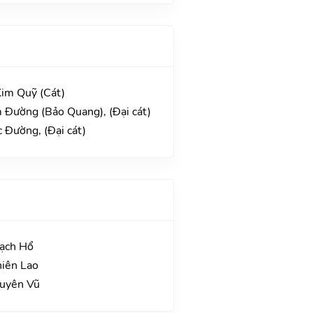
Kim Quỹ (Cát)
 Đường (Bảo Quang), (Đại cát)
 Đường, (Đại cát)
Bạch Hổ
hiên Lao
guyên Vũ