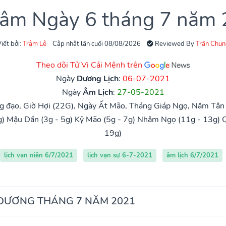
 âm Ngày 6 tháng 7 năm
iết bởi:
Trâm Lê
Cập nhật lần cuối 08/08/2026
Reviewed By
Trần Chun
Theo dõi Tử Vi Cải Mệnh trên
Ngày
Dương Lịch
:
06-07-2021
Ngày
Âm Lịch
:
27-05-2021
 đạo, Giờ Hợi (22G), Ngày Ất Mão, Tháng Giáp Ngọ, Năm Tân 
g)
Mậu Dần (3g - 5g)
Kỷ Mão (5g - 7g)
Nhâm Ngọ (11g - 13g)
Q
19g)
lịch vạn niên 6/7/2021
lịch vạn sự 6-7-2021
âm lịch 6/7/2021
 DƯƠNG THÁNG 7 NĂM 2021