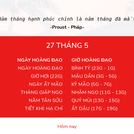
Năm tháng hạnh phúc chính là năm tháng đã mấ
-Proust - Pháp-
27 THÁNG 5
NGÀY HOÀNG ĐẠO
GIỜ HOÀNG ĐẠO
NGÀY HOÀNG ĐẠO
BÍNH TÝ (23G - 1G)
GIỜ HỢI (22G)
MẬU DẦN (3G - 5G)
NGÀY ẤT MÃO
KỶ MÃO (5G - 7G)
THÁNG GIÁP NGỌ
NHÂM NGỌ (11G - 13G)
NĂM TÂN SỬU
QUÝ MÙI (13G - 15G)
TIẾT KHÍ: HẠ CHÍ
ẤT DẬU (17G - 19G)
Hôm nay