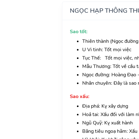
NGỌC HẠP THÔNG TH
Sao tốt:
Thiên thành (Ngọc đường 
U Vi tinh: Tốt mọi việc
Tục Thế: Tốt mọi việc, nh
Mẫu Thương: Tốt về cầu tà
Ngọc đường: Hoàng Đạo -
Nhân chuyên: Đây là sao r
Sao xấu:
Địa phá: Kỵ xây dựng
Hoả tai: Xấu đối với làm n
Ngũ Quỹ: Kỵ xuất hành
Băng tiêu ngoạ hãm: Xấu 