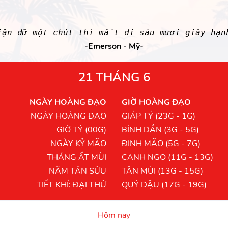
iận dữ một chút thì mất đi sáu mươi giây hạn
-Emerson - Mỹ-
21 THÁNG 6
NGÀY HOÀNG ĐẠO
GIỜ HOÀNG ĐẠO
NGÀY HOÀNG ĐẠO
GIÁP TÝ (23G - 1G)
GIỜ TÝ (00G)
BÍNH DẦN (3G - 5G)
NGÀY KỶ MÃO
ĐINH MÃO (5G - 7G)
THÁNG ẤT MÙI
CANH NGỌ (11G - 13G)
NĂM TÂN SỬU
TÂN MÙI (13G - 15G)
TIẾT KHÍ: ĐẠI THỬ
QUÝ DẬU (17G - 19G)
Hôm nay