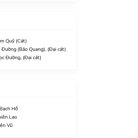
im Quỹ (Cát)
 Đường (Bảo Quang), (Đại cát)
c Đường, (Đại cát)
 Bạch Hổ
hiên Lao
yên Vũ