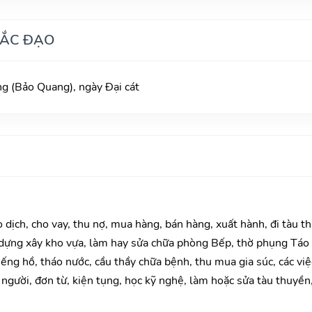
HẮC ĐẠO
 (Bảo Quang), ngày Đại cát
o dịch, cho vay, thu nợ, mua hàng, bán hàng, xuất hành, đi tàu t
 dựng xây kho vựa, làm hay sửa chữa phòng Bếp, thờ phụng Táo 
giếng hồ, tháo nước, cầu thầy chữa bệnh, thu mua gia súc, các vi
ê người, đơn từ, kiện tụng, học kỹ nghệ, làm hoặc sửa tàu thuyền