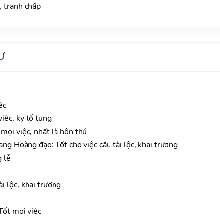
, tranh chấp
Ư
ệc
iệc, kỵ tố tụng
 mọi việc, nhất là hôn thú
ang Hoàng đạo: Tốt cho việc cầu tài lộc, khai trương
g lễ
i lộc, khai trương
ốt mọi việc