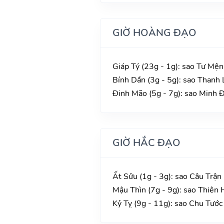
GIỜ HOÀNG ĐẠO
Giáp Tý (23g - 1g): sao Tư Mện
Bính Dần (3g - 5g): sao Thanh L
Đinh Mão (5g - 7g): sao Minh Đ
GIỜ HẮC ĐẠO
Ất Sửu (1g - 3g): sao Câu Trận
Mậu Thìn (7g - 9g): sao Thiên 
Kỷ Tỵ (9g - 11g): sao Chu Tước