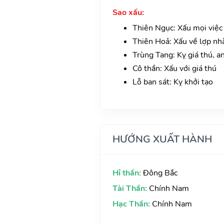
Sao xấu:
Thiên Ngục: Xấu mọi việc
Thiên Hoả: Xấu về lợp nh
Trùng Tang: Kỵ giá thú, a
Cô thần: Xấu với giá thú
Lỗ ban sát: Kỵ khởi tạo
HƯỚNG XUẤT HÀNH
Hỉ thần:
Đông Bắc
Tài Thần:
Chính Nam
Hạc Thần:
Chính Nam