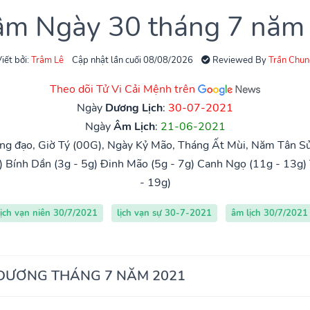
 âm Ngày 30 tháng 7 năm
iết bởi:
Trâm Lê
Cập nhật lần cuối 08/08/2026
Reviewed By
Trần Chun
Theo dõi Tử Vi Cải Mệnh trên
Ngày
Dương Lịch
:
30-07-2021
Ngày
Âm Lịch
:
21-06-2021
g đạo, Giờ Tý (00G), Ngày Kỷ Mão, Tháng Ất Mùi, Năm Tân Sử
)
Bính Dần (3g - 5g)
Đinh Mão (5g - 7g)
Canh Ngọ (11g - 13g)
- 19g)
lịch vạn niên 30/7/2021
lịch vạn sự 30-7-2021
âm lịch 30/7/2021
 DƯƠNG THÁNG 7 NĂM 2021