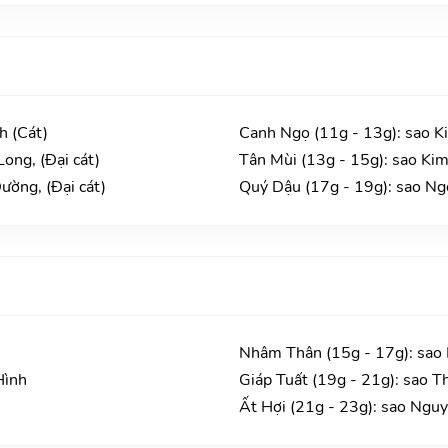
h (Cát)
Canh Ngọ (11g - 13g): sao K
ong, (Đại cát)
Tân Mùi (13g - 15g): sao Kim
ường, (Đại cát)
Quý Dậu (17g - 19g): sao Ngọ
Nhâm Thân (15g - 17g): sao
Hình
Giáp Tuất (19g - 21g): sao T
Ất Hợi (21g - 23g): sao Ngu