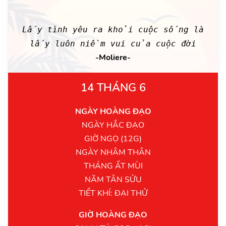
Lấy tình yêu ra khỏi cuộc sống là
lấy luôn niềm vui của cuộc đời
-Moliere-
14 THÁNG 6
NGÀY HOÀNG ĐẠO
NGÀY HẮC ĐẠO
GIỜ NGỌ (12G)
NGÀY NHÂM THÂN
THÁNG ẤT MÙI
NĂM TÂN SỬU
TIẾT KHÍ: ĐẠI THỬ
GIỜ HOÀNG ĐẠO