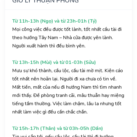
GIỜ LÝ THUẬN PHONG
Từ 11h-13h (Ngọ) và từ 23h-01h (Tý)
Mọi công việc đều được tốt lành, tốt nhất cầu tài đi
theo hướng Tây Nam – Nhà cửa được yên lành.
Người xuất hành thì đều bình yên.
Từ 13h-15h (Mùi) và từ 01-03h (Sửu)
Mưu sự khó thành, cầu lộc, cầu tài mờ mịt. Kiện cáo
tốt nhất nên hoãn lại. Người đi xa chưa có tin về.
Mất tiền, mất của nếu đi hướng Nam thì tìm nhanh
mới thấy. Đề phòng tranh cãi, mâu thuẫn hay miệng
tiếng tầm thường. Việc làm chậm, lâu la nhưng tốt
nhất làm việc gì đều cần chắc chắn.
Từ 15h-17h (Thân) và từ 03h-05h (Dần)
Tin vui sắp tới, nếu cầu lộc, cầu tài thì đi hướng