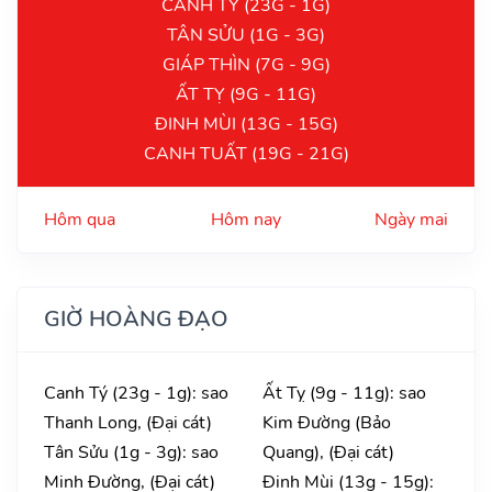
CANH TÝ (23G - 1G)
TÂN SỬU (1G - 3G)
GIÁP THÌN (7G - 9G)
ẤT TỴ (9G - 11G)
ĐINH MÙI (13G - 15G)
CANH TUẤT (19G - 21G)
Hôm qua
Hôm nay
Ngày mai
GIỜ HOÀNG ĐẠO
Canh Tý (23g - 1g): sao
Ất Tỵ (9g - 11g): sao
Thanh Long, (Đại cát)
Kim Đường (Bảo
Tân Sửu (1g - 3g): sao
Quang), (Đại cát)
Minh Đường, (Đại cát)
Đinh Mùi (13g - 15g):