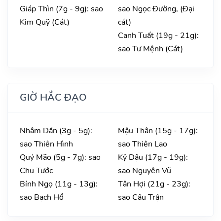
Giáp Thìn (7g - 9g): sao
sao Ngọc Đường, (Đại
Kim Quỹ (Cát)
cát)
Canh Tuất (19g - 21g):
sao Tư Mệnh (Cát)
GIỜ HẮC ĐẠO
Nhâm Dần (3g - 5g):
Mậu Thân (15g - 17g):
sao Thiên Hình
sao Thiên Lao
Quý Mão (5g - 7g): sao
Kỷ Dậu (17g - 19g):
Chu Tước
sao Nguyên Vũ
Bính Ngọ (11g - 13g):
Tân Hợi (21g - 23g):
sao Bạch Hổ
sao Câu Trận