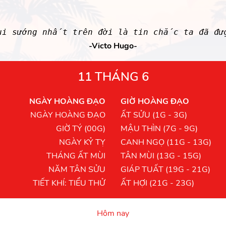
ui sướng nhất trên đời là tin chắc ta đã đư
-Victo Hugo-
11 THÁNG 6
NGÀY HOÀNG ĐẠO
GIỜ HOÀNG ĐẠO
NGÀY HOÀNG ĐẠO
ẤT SỬU (1G - 3G)
GIỜ TÝ (00G)
MẬU THÌN (7G - 9G)
NGÀY KỶ TỴ
CANH NGỌ (11G - 13G)
THÁNG ẤT MÙI
TÂN MÙI (13G - 15G)
NĂM TÂN SỬU
GIÁP TUẤT (19G - 21G)
TIẾT KHÍ: TIỂU THỬ
ẤT HỢI (21G - 23G)
Hôm nay