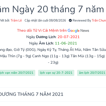
 âm Ngày 20 tháng 7 năm
iết bởi:
Trâm Lê
Cập nhật lần cuối 08/08/2026
Reviewed By
Trần Chun
Theo dõi Tử Vi Cải Mệnh trên
Ngày
Dương Lịch
:
20-07-2021
Ngày
Âm Lịch
:
11-06-2021
ng đạo, Giờ Tý (00G), Ngày Kỷ Tỵ, Tháng Ất Mùi, Năm Tân Sửu,
Mậu Thìn (7g - 9g)
Canh Ngọ (11g - 13g)
Tân Mùi (13g - 15g)
- 23g)
lịch vạn niên 20/7/2021
lịch vạn sự 20-7-2021
âm lịch 20/7/2021
 DƯƠNG THÁNG 7 NĂM 2021