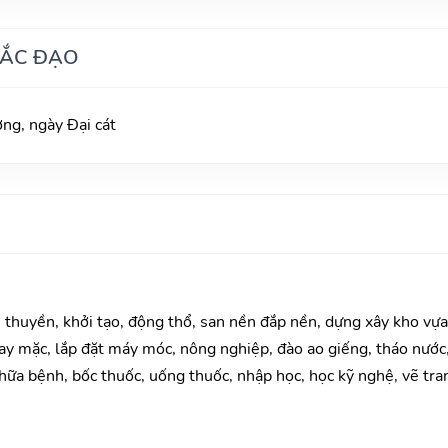
HẮC ĐẠO
g, ngày Đại cát
u thuyền, khởi tạo, động thổ, san nền đắp nền, dựng xây kho vự
y mặc, lắp đặt máy móc, nông nghiệp, đào ao giếng, tháo nước, 
ữa bệnh, bốc thuốc, uống thuốc, nhập học, học kỹ nghệ, vẽ tranh