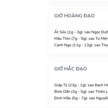
GIỜ HOÀNG ĐẠO
Ất Sửu (1g - 3g): sao Ngọc Đườ
Mậu Thìn (7g - 9g): sao Tư Mện
Canh Ngọ (11g - 13g): sao Than
GIỜ HẮC ĐẠO
Giáp Tý (23g - 1g): sao Bạch H
Bính Dần (3g - 5g): sao Thiên 
Đinh Mão (5g - 7g): sao Nguyê