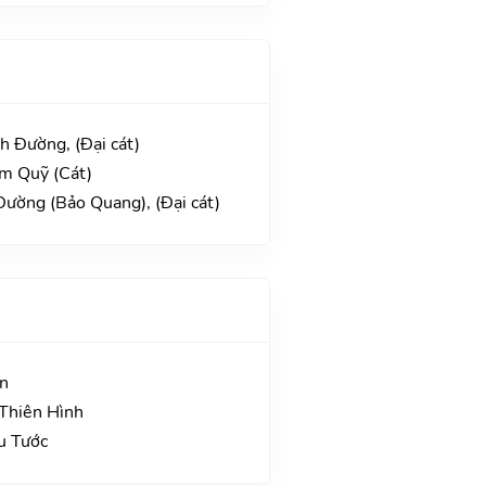
h Đường, (Đại cát)
im Quỹ (Cát)
Đường (Bảo Quang), (Đại cát)
ận
Thiên Hình
u Tước