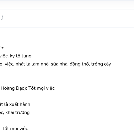
Ư
ệc
iệc, kỵ tố tụng
mọi việc, nhất là làm nhà, sửa nhà, động thổ, trồng cây
Hoàng Đạo): Tốt mọi việc
ất là xuất hành
ộc, khai trương
c
 Tốt mọi việc