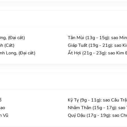
ng, (Đại cát)
Tân Mùi (13g - 15g): sao Min
h (Cát)
Giáp Tuất (19g - 21g): sao K
h Long, (Đại cát)
Ất Hợi (21g - 23g): sao Kim 
ổ
Kỷ Tỵ (9g - 11g): sao Câu Tr
Lao
Nhâm Thân (15g - 17g): sao 
n Vũ
Quý Dậu (17g - 19g): sao Ch