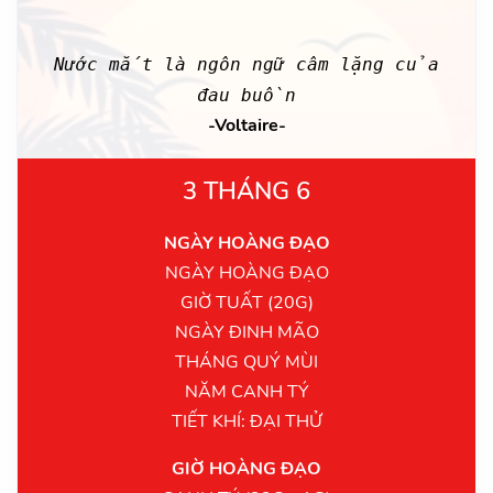
Nước mắt là ngôn ngữ câm lặng của
đau buồn
-Voltaire-
3 THÁNG 6
NGÀY HOÀNG ĐẠO
NGÀY HOÀNG ĐẠO
GIỜ TUẤT (20G)
NGÀY ĐINH MÃO
THÁNG QUÝ MÙI
NĂM CANH TÝ
TIẾT KHÍ: ĐẠI THỬ
GIỜ HOÀNG ĐẠO