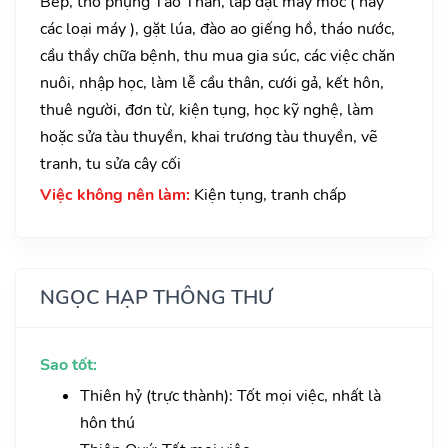
Bếp, thờ phụng Táo Thần, lắp đặt máy móc ( hay
các loại máy ), gặt lúa, đào ao giếng hồ, tháo nước,
cầu thầy chữa bệnh, thu mua gia súc, các việc chăn
nuôi, nhập học, làm lễ cầu thân, cưới gả, kết hôn,
thuê người, đơn từ, kiện tụng, học kỹ nghệ, làm
hoặc sửa tàu thuyền, khai trương tàu thuyền, vẽ
tranh, tu sửa cây cối
Việc không nên làm:
Kiện tụng, tranh chấp
NGỌC HẠP THÔNG THƯ
Sao tốt:
Thiên hỷ (trực thành): Tốt mọi việc, nhất là
hôn thú