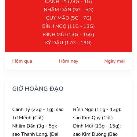
CANH TÝ (23G - 1G)
NHÂM DẦN (3G - 5G)
QUÝ MÃO (5G - 7G)
BÍNH NGỌ (11G - 13G)
ĐINH MÙI (13G - 15G)
KỶ DẬU (17G - 19G)
Hôm qua
Hôm nay
Ngày mai
GIỜ HOÀNG ĐẠO
Canh Tý (23g - 1g): sao
Bính Ngọ (11g - 13g):
Tư Mệnh (Cát)
sao Kim Quỹ (Cát)
Nhâm Dần (3g - 5g):
Đinh Mùi (13g - 15g):
sao Thanh Long, (Đại
sao Kim Đường (Bảo