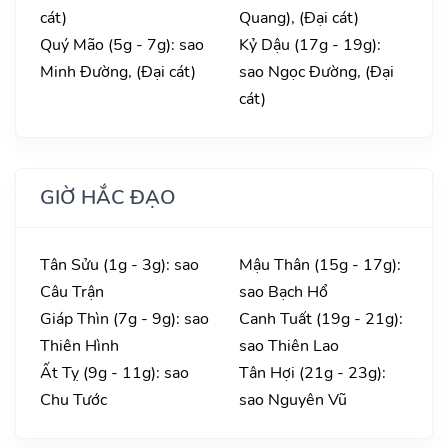
cát)
Quang), (Đại cát)
Quý Mão (5g - 7g): sao
Kỷ Dậu (17g - 19g):
Minh Đường, (Đại cát)
sao Ngọc Đường, (Đại
cát)
GIỜ HẮC ĐẠO
Tân Sửu (1g - 3g): sao
Mậu Thân (15g - 17g):
Câu Trận
sao Bạch Hổ
Giáp Thìn (7g - 9g): sao
Canh Tuất (19g - 21g):
Thiên Hình
sao Thiên Lao
Ất Tỵ (9g - 11g): sao
Tân Hợi (21g - 23g):
Chu Tước
sao Nguyên Vũ