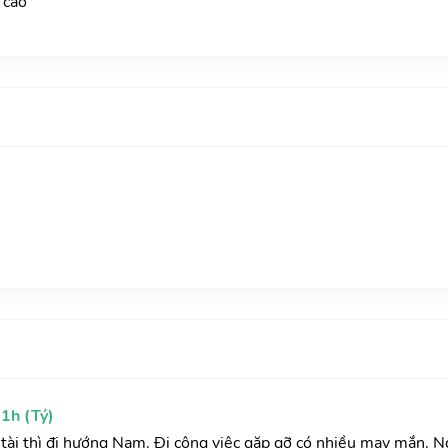
n cáo
1h (Tý)
ầu tài thì đi hướng Nam. Đi công việc gặp gỡ có nhiều may mắn. N