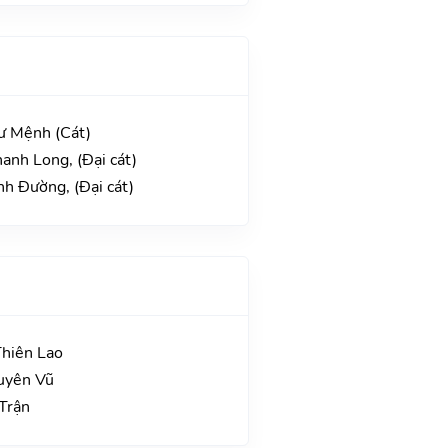
Tư Mệnh (Cát)
hanh Long, (Đại cát)
nh Đường, (Đại cát)
Thiên Lao
uyên Vũ
 Trận