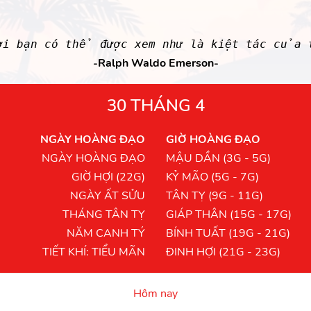
ời bạn có thể được xem như là kiệt tác của 
-Ralph Waldo Emerson-
30 THÁNG 4
NGÀY HOÀNG ĐẠO
GIỜ HOÀNG ĐẠO
NGÀY HOÀNG ĐẠO
MẬU DẦN (3G - 5G)
GIỜ HỢI (22G)
KỶ MÃO (5G - 7G)
NGÀY ẤT SỬU
TÂN TỴ (9G - 11G)
THÁNG TÂN TỴ
GIÁP THÂN (15G - 17G)
NĂM CANH TÝ
BÍNH TUẤT (19G - 21G)
TIẾT KHÍ: TIỂU MÃN
ĐINH HỢI (21G - 23G)
Hôm nay