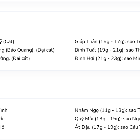
ỹ (Cát)
Giáp Thân (15g - 17g): sao 
g (Bảo Quang), (Đại cát)
Bính Tuất (19g - 21g): sao T
ờng, (Đại cát)
Đinh Hợi (21g - 23g): sao Mi
Hình
Nhâm Ngọ (11g - 13g): sao 
ớc
Quý Mùi (13g - 15g): sao Ng
Hổ
Ất Dậu (17g - 19g): sao Câu