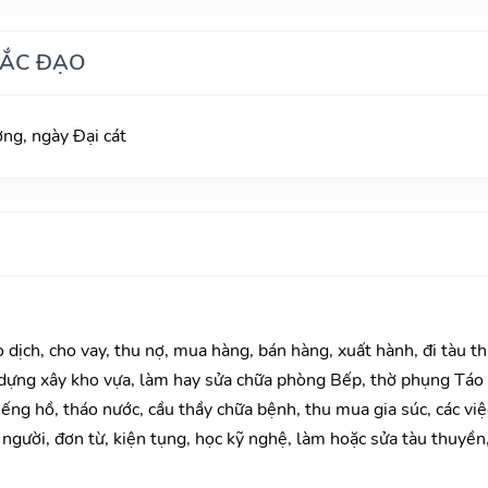
HẮC ĐẠO
g, ngày Đại cát
o dịch, cho vay, thu nợ, mua hàng, bán hàng, xuất hành, đi tàu t
 dựng xây kho vựa, làm hay sửa chữa phòng Bếp, thờ phụng Táo 
giếng hồ, tháo nước, cầu thầy chữa bệnh, thu mua gia súc, các vi
ê người, đơn từ, kiện tụng, học kỹ nghệ, làm hoặc sửa tàu thuyền