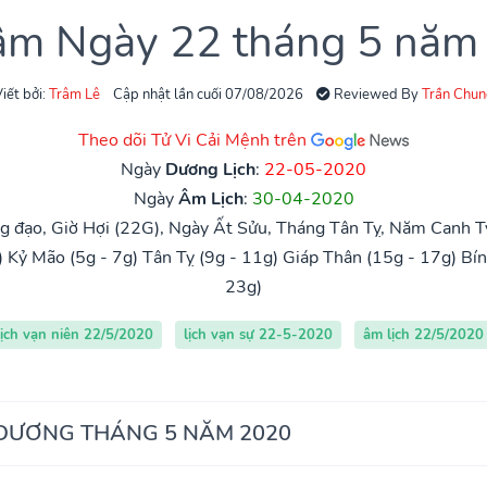
 âm Ngày 22 tháng 5 năm
iết bởi:
Trâm Lê
Cập nhật lần cuối 07/08/2026
Reviewed By
Trần Chun
Theo dõi Tử Vi Cải Mệnh trên
Ngày
Dương Lịch
:
22-05-2020
Ngày
Âm Lịch
:
30-04-2020
 đạo, Giờ Hợi (22G), Ngày Ất Sửu, Tháng Tân Tỵ, Năm Canh T
)
Kỷ Mão (5g - 7g)
Tân Tỵ (9g - 11g)
Giáp Thân (15g - 17g)
Bín
23g)
lịch vạn niên 22/5/2020
lịch vạn sự 22-5-2020
âm lịch 22/5/2020
 DƯƠNG THÁNG 5 NĂM 2020