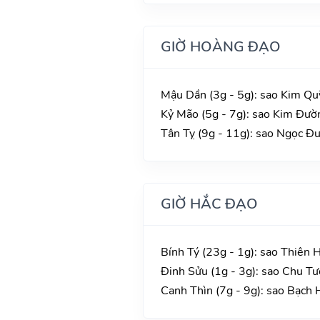
GIỜ HOÀNG ĐẠO
Mậu Dần (3g - 5g): sao Kim Qu
Kỷ Mão (5g - 7g): sao Kim Đườn
Tân Tỵ (9g - 11g): sao Ngọc Đư
GIỜ HẮC ĐẠO
Bính Tý (23g - 1g): sao Thiên 
Đinh Sửu (1g - 3g): sao Chu Tư
Canh Thìn (7g - 9g): sao Bạch 