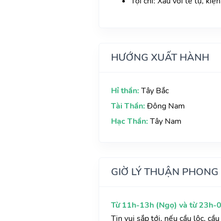
Tội chỉ: Xấu với tế tự, kiệ
HƯỚNG XUẤT HÀNH
Hỉ thần:
Tây Bắc
Tài Thần:
Đông Nam
Hạc Thần:
Tây Nam
GIỜ LÝ THUẬN PHONG
Từ 11h-13h (Ngọ) và từ 23h-0
Tin vui sắp tới, nếu cầu lộc, c