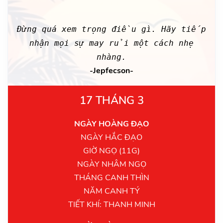
Đừng quá xem trọng điều gì. Hãy tiếp
nhận mọi sự may rủi một cách nhẹ
nhàng.
-Jepfecson-
17 THÁNG 3
NGÀY HOÀNG ĐẠO
NGÀY HẮC ĐẠO
GIỜ NGỌ (11G)
NGÀY NHÂM NGỌ
THÁNG CANH THÌN
NĂM CANH TÝ
TIẾT KHÍ: THANH MINH