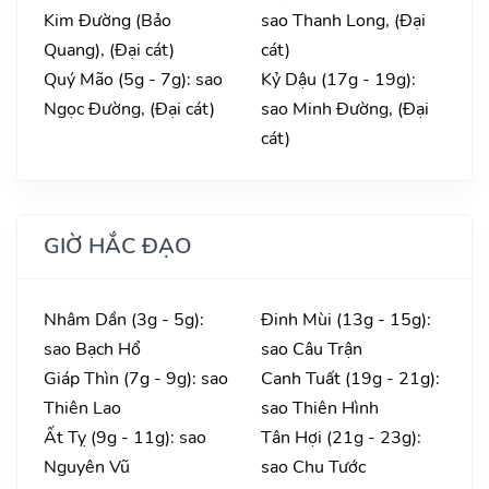
Kim Đường (Bảo
sao Thanh Long, (Đại
Quang), (Đại cát)
cát)
Quý Mão (5g - 7g): sao
Kỷ Dậu (17g - 19g):
Ngọc Đường, (Đại cát)
sao Minh Đường, (Đại
cát)
GIỜ HẮC ĐẠO
Nhâm Dần (3g - 5g):
Đinh Mùi (13g - 15g):
sao Bạch Hổ
sao Câu Trận
Giáp Thìn (7g - 9g): sao
Canh Tuất (19g - 21g):
Thiên Lao
sao Thiên Hình
Ất Tỵ (9g - 11g): sao
Tân Hợi (21g - 23g):
Nguyên Vũ
sao Chu Tước