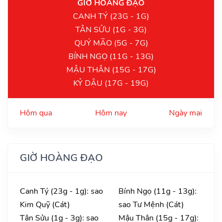
GIỜ HOÀNG ĐẠO
CANH TÝ (23G - 1G)
TÂN SỬU (1G - 3G)
QUÝ MÃO (5G - 7G)
BÍNH NGỌ (11G - 13G)
MẬU THÂN (15G - 17G)
KỶ DẬU (17G - 19G)
Hôm qua
Hôm nay
Ngày mai
GIỜ HOÀNG ĐẠO
Canh Tý (23g - 1g): sao
Bính Ngọ (11g - 13g):
Kim Quỹ (Cát)
sao Tư Mệnh (Cát)
Tân Sửu (1g - 3g): sao
Mậu Thân (15g - 17g):