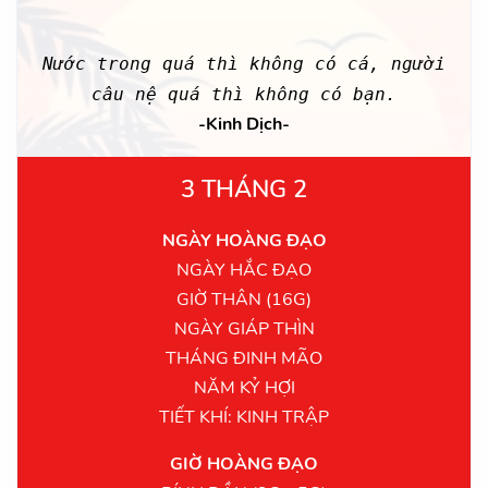
Nước trong quá thì không có cá, người
câu nệ quá thì không có bạn.
-Kinh Dịch-
3 THÁNG 2
NGÀY HOÀNG ĐẠO
NGÀY HẮC ĐẠO
GIỜ THÂN (16G)
NGÀY GIÁP THÌN
THÁNG ĐINH MÃO
NĂM KỶ HỢI
TIẾT KHÍ: KINH TRẬP
GIỜ HOÀNG ĐẠO