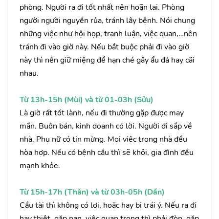
phòng. Người ra đi tốt nhất nên hoãn lại. Phòng
người người nguyền rủa, tránh lây bệnh. Nói chung
những việc như hội họp, tranh luận, việc quan,…nên
tránh đi vào giờ này. Nếu bắt buộc phải đi vào giờ
này thì nên giữ miệng để hạn ché gây ẩu đả hay cãi
nhau.
Từ 13h-15h (Mùi) và từ 01-03h (Sửu)
Là giờ rất tốt lành, nếu đi thường gặp được may
mắn. Buôn bán, kinh doanh có lời. Người đi sắp về
nhà. Phụ nữ có tin mừng. Mọi việc trong nhà đều
hòa hợp. Nếu có bệnh cầu thì sẽ khỏi, gia đình đều
mạnh khỏe.
Từ 15h-17h (Thân) và từ 03h-05h (Dần)
Cầu tài thì không có lợi, hoặc hay bị trái ý. Nếu ra đi
hay thiệt, gặp nạn, việc quan trọng thì phải đòn, gặp