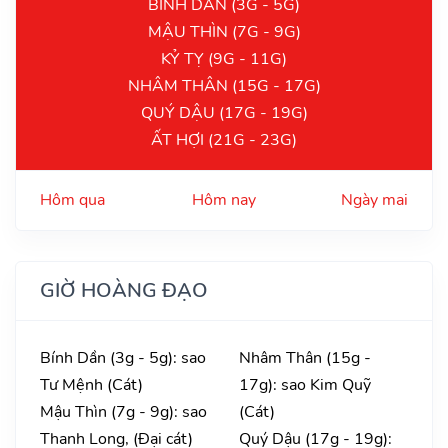
BÍNH DẦN (3G - 5G)
MẬU THÌN (7G - 9G)
KỶ TỴ (9G - 11G)
NHÂM THÂN (15G - 17G)
QUÝ DẬU (17G - 19G)
ẤT HỢI (21G - 23G)
Hôm qua
Hôm nay
Ngày mai
GIỜ HOÀNG ĐẠO
Bính Dần (3g - 5g): sao
Nhâm Thân (15g -
Tư Mệnh (Cát)
17g): sao Kim Quỹ
Mậu Thìn (7g - 9g): sao
(Cát)
Thanh Long, (Đại cát)
Quý Dậu (17g - 19g):