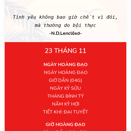
Tình yêu không bao giờ chết vì đói,
mà thường do bội thực
-N.D.Lenclôxơ-
23 THÁNG 11
NGÀY HOÀNG ĐẠO
NGÀY HOÀNG ĐẠO
GIỜ DẦN (04G)
NGÀY KỶ SỬU
THÁNG BÍNH TÝ
NĂM KỶ HỢI
TIẾT KHÍ: ĐẠI TUYẾT
GIỜ HOÀNG ĐẠO