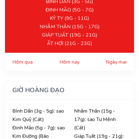
BÍNH DẦN (3G - 5G)
ĐINH MÃO (5G - 7G)
KỶ TỴ (9G - 11G)
NHÂM THÂN (15G - 17G)
GIÁP TUẤT (19G - 21G)
ẤT HỢI (21G - 23G)
Hôm qua
Hôm nay
Ngày mai
GIỜ HOÀNG ĐẠO
Bính Dần (3g - 5g): sao
Nhâm Thân (15g -
Kim Quỹ (Cát)
17g): sao Tư Mệnh
Đinh Mão (5g - 7g): sao
(Cát)
Kim Đường (Bảo
Giáp Tuất (19g - 21g):