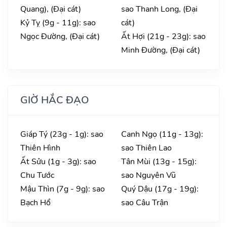
Quang), (Đại cát)
sao Thanh Long, (Đại
Kỷ Tỵ (9g - 11g): sao
cát)
Ngọc Đường, (Đại cát)
Ất Hợi (21g - 23g): sao
Minh Đường, (Đại cát)
GIỜ HẮC ĐẠO
Giáp Tý (23g - 1g): sao
Canh Ngọ (11g - 13g):
Thiên Hình
sao Thiên Lao
Ất Sửu (1g - 3g): sao
Tân Mùi (13g - 15g):
Chu Tước
sao Nguyên Vũ
Mậu Thìn (7g - 9g): sao
Quý Dậu (17g - 19g):
Bạch Hổ
sao Câu Trận