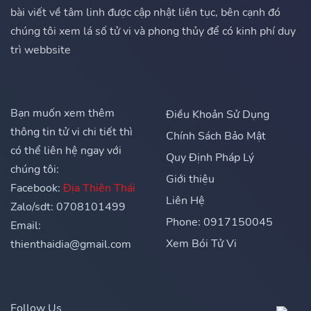
bài viết về tâm linh được cập nhật liên tục, bên cạnh đó
chúng tôi xem lá số tử vi và phong thủy để có kinh phí duy
trì webbsite
Bạn muốn xem thêm
Điều Khoản Sử Dụng
thông tin tử vi chi tiết thì
Chính Sách Bảo Mật
có thể liên hệ ngay với
Quy Định Pháp Lý
chúng tôi:
Giới thiệu
Facebook:
Địa Thiên Thái
Liên Hệ
Zalo/sdt: 0708101499
Phone: 0917150045
Email:
Xem Bói Tử Vi
thienthaidia@gmail.com
Follow Us