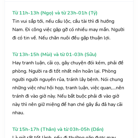
Từ 11h-13h (Ngọ) và từ 23h-01h (Tý)
Tin vui sắp tới, nếu cầu lộc, cầu tài thì đi hướng
Nam. Đi công việc gặp gỡ có nhiều may mắn. Người
đi có tin về. Nếu chăn nuôi đều gặp thuận lợi.
Từ 13h-15h (Mùi) và từ 01-03h (Sửu)
Hay tranh luận, cãi cọ, gây chuyện đói kém, phải đề
phòng. Người ra đi tốt nhất nên hoãn lại. Phòng
người người nguyền rủa, tránh lây bệnh. Nói chung
những việc như hội họp, tranh luận, việc quan,…nên
tránh đi vào giờ này. Nếu bắt buộc phải đi vào giờ
này thì nên giữ miệng để hạn ché gây ẩu đả hay cãi
nhau.
Từ 15h-17h (Thân) và từ 03h-05h (Dần)
Là giờ rất tốt lành, nếu đi thường gặp được may