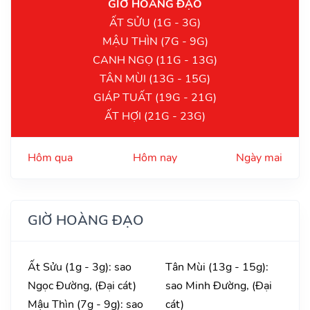
GIỜ HOÀNG ĐẠO
ẤT SỬU (1G - 3G)
MẬU THÌN (7G - 9G)
CANH NGỌ (11G - 13G)
TÂN MÙI (13G - 15G)
GIÁP TUẤT (19G - 21G)
ẤT HỢI (21G - 23G)
Hôm qua
Hôm nay
Ngày mai
GIỜ HOÀNG ĐẠO
Ất Sửu (1g - 3g): sao
Tân Mùi (13g - 15g):
Ngọc Đường, (Đại cát)
sao Minh Đường, (Đại
Mậu Thìn (7g - 9g): sao
cát)