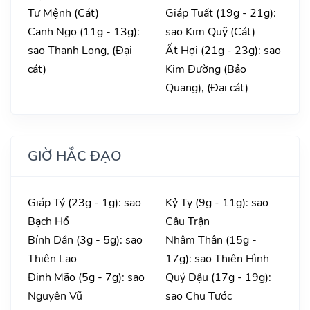
Tư Mệnh (Cát)
Giáp Tuất (19g - 21g):
Canh Ngọ (11g - 13g):
sao Kim Quỹ (Cát)
sao Thanh Long, (Đại
Ất Hợi (21g - 23g): sao
cát)
Kim Đường (Bảo
Quang), (Đại cát)
GIỜ HẮC ĐẠO
Giáp Tý (23g - 1g): sao
Kỷ Tỵ (9g - 11g): sao
Bạch Hổ
Câu Trận
Bính Dần (3g - 5g): sao
Nhâm Thân (15g -
Thiên Lao
17g): sao Thiên Hình
Đinh Mão (5g - 7g): sao
Quý Dậu (17g - 19g):
Nguyên Vũ
sao Chu Tước