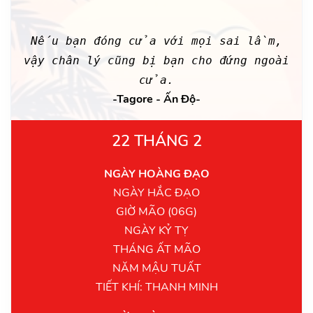
Nếu bạn đóng cửa với mọi sai lầm,
vậy chân lý cũng bị bạn cho đứng ngoài
cửa.
-Tagore - Ấn Độ-
22 THÁNG 2
NGÀY HOÀNG ĐẠO
NGÀY HẮC ĐẠO
GIỜ MÃO (06G)
NGÀY KỶ TỴ
THÁNG ẤT MÃO
NĂM MẬU TUẤT
TIẾT KHÍ: THANH MINH