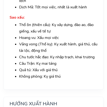
dịch
Dịch Mã: Tốt mọi việc, nhất là xuất hành
Sao xấu:
Thổ ôn (thiên cẩu): Kỵ xây dựng, đào ao, đào
giếng, xấu về tế tự
Hoang vu: Xấu mọi việc
Vãng vong (Thổ kỵ): Kỵ xuất hành, giá thú, cầu
tài lộc, động thổ
Chu tước hắc đạo: Kỵ nhập trạch, khai trương
Câu Trận: Kỵ mai táng
Quả tú: Xấu với giá thú
Không phòng: Kỵ giá thú
HƯỚNG XUẤT HÀNH