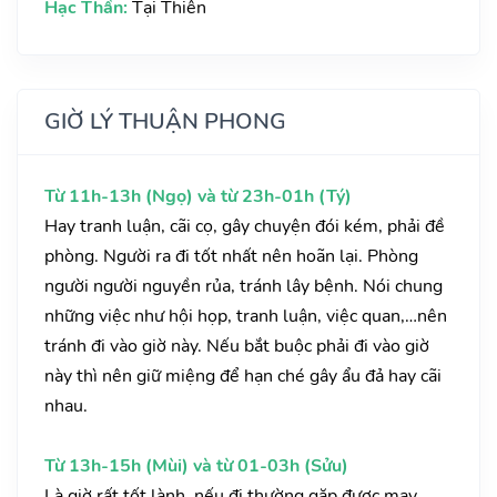
Hạc Thần:
Tại Thiên
GIỜ LÝ THUẬN PHONG
Từ 11h-13h (Ngọ) và từ 23h-01h (Tý)
Hay tranh luận, cãi cọ, gây chuyện đói kém, phải đề
phòng. Người ra đi tốt nhất nên hoãn lại. Phòng
người người nguyền rủa, tránh lây bệnh. Nói chung
những việc như hội họp, tranh luận, việc quan,…nên
tránh đi vào giờ này. Nếu bắt buộc phải đi vào giờ
này thì nên giữ miệng để hạn ché gây ẩu đả hay cãi
nhau.
Từ 13h-15h (Mùi) và từ 01-03h (Sửu)
Là giờ rất tốt lành, nếu đi thường gặp được may