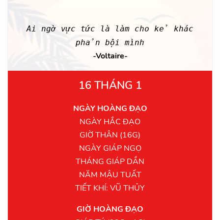
Ai ngờ vực tức là làm cho kẻ khác
phản bội mình
-Voltaire-
16 THÁNG 1
NGÀY HOÀNG ĐẠO
NGÀY HẮC ĐẠO
GIỜ THÂN (16G)
NGÀY GIÁP NGỌ
THÁNG GIÁP DẦN
NĂM MẬU TUẤT
TIẾT KHÍ: VŨ THỦY
GIỜ HOÀNG ĐẠO