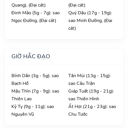
Quang), (Đại cát)
(Đại cát)
Đinh Mão (5g - 7g): sao
Quý Dậu (17g - 19g):
Ngọc Đường, (Đại cát)
sao Minh Đường, (Đại
cát)
GIỜ HẮC ĐẠO
Bính Dần (3g - 5g): sao
Tân Mùi (13g - 15g):
Bạch Hổ
sao Câu Trận
Mậu Thìn (7g - 9g): sao
Giáp Tuất (19g - 21g):
Thiên Lao
sao Thiên Hình
Kỷ Tỵ (9g - 11g): sao
Ất Hợi (21g - 23g): sao
Nguyên Vũ
Chu Tước