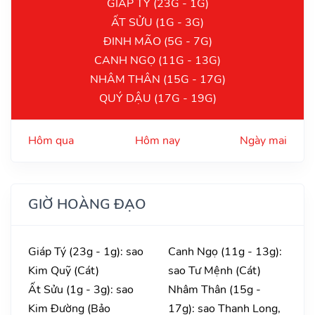
GIÁP TÝ (23G - 1G)
ẤT SỬU (1G - 3G)
ĐINH MÃO (5G - 7G)
CANH NGỌ (11G - 13G)
NHÂM THÂN (15G - 17G)
QUÝ DẬU (17G - 19G)
Hôm qua
Hôm nay
Ngày mai
GIỜ HOÀNG ĐẠO
Giáp Tý (23g - 1g): sao
Canh Ngọ (11g - 13g):
Kim Quỹ (Cát)
sao Tư Mệnh (Cát)
Ất Sửu (1g - 3g): sao
Nhâm Thân (15g -
Kim Đường (Bảo
17g): sao Thanh Long,