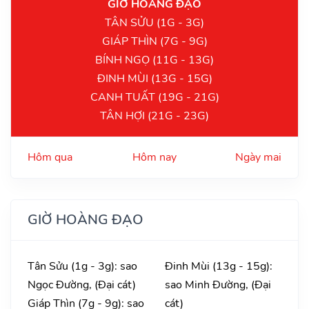
GIỜ HOÀNG ĐẠO
TÂN SỬU (1G - 3G)
GIÁP THÌN (7G - 9G)
BÍNH NGỌ (11G - 13G)
ĐINH MÙI (13G - 15G)
CANH TUẤT (19G - 21G)
TÂN HỢI (21G - 23G)
Hôm qua
Hôm nay
Ngày mai
GIỜ HOÀNG ĐẠO
Tân Sửu (1g - 3g): sao
Đinh Mùi (13g - 15g):
Ngọc Đường, (Đại cát)
sao Minh Đường, (Đại
Giáp Thìn (7g - 9g): sao
cát)