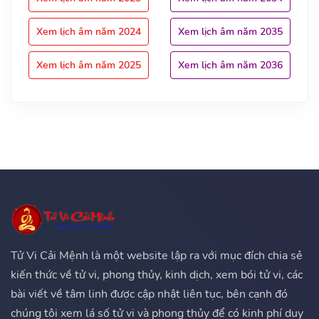
Xem lịch âm năm 2024
Xem lịch âm năm 2035
Xem lịch âm năm 2025
Xem lịch âm năm 2036
Tử Vi Cải Mệnh là một website lập ra với mục đích chia sẻ
kiến thức về tử vi, phong thủy, kinh dịch, xem bói tử vi, các
bài viết về tâm linh được cập nhật liên tục, bên cạnh đó
chúng tôi xem lá số tử vi và phong thủy để có kinh phí duy