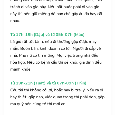
những việc như hội họp, tranh luận, việc quan,…nên
tránh đi vào giờ này. Nếu bắt buộc phải đi vào giờ
này thì nên giữ miệng để hạn ché gây ẩu đả hay cãi
nhau.
Từ 17h-19h (Dậu) và từ 05h-07h (Mão)
Là giờ rất tốt lành, nếu đi thường gặp được may
mắn. Buôn bán, kinh doanh có lời. Người đi sắp về
nhà. Phụ nữ có tin mừng. Mọi việc trong nhà đều
hòa hợp. Nếu có bệnh cầu thì sẽ khỏi, gia đình đều
mạnh khỏe.
Từ 19h-21h (Tuất) và từ 07h-09h (Thìn)
Cầu tài thì không có lợi, hoặc hay bị trái ý. Nếu ra đi
hay thiệt, gặp nạn, việc quan trọng thì phải đòn, gặp
ma quỷ nên cúng tế thì mới an.