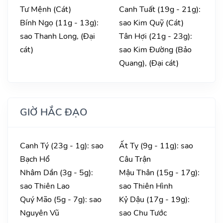
Tư Mệnh (Cát)
Canh Tuất (19g - 21g):
Bính Ngọ (11g - 13g):
sao Kim Quỹ (Cát)
sao Thanh Long, (Đại
Tân Hợi (21g - 23g):
cát)
sao Kim Đường (Bảo
Quang), (Đại cát)
GIỜ HẮC ĐẠO
Canh Tý (23g - 1g): sao
Ất Tỵ (9g - 11g): sao
Bạch Hổ
Câu Trận
Nhâm Dần (3g - 5g):
Mậu Thân (15g - 17g):
sao Thiên Lao
sao Thiên Hình
Quý Mão (5g - 7g): sao
Kỷ Dậu (17g - 19g):
Nguyên Vũ
sao Chu Tước