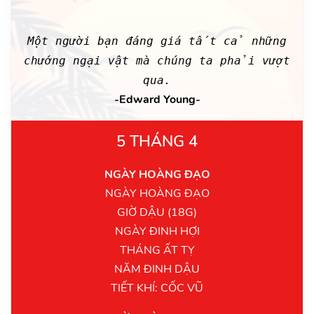
Một người bạn đáng giá tất cả những
chướng ngại vật mà chúng ta phải vượt
qua.
-Edward Young-
5 THÁNG 4
NGÀY HOÀNG ĐẠO
NGÀY HOÀNG ĐẠO
GIỜ DẬU (18G)
NGÀY ĐINH HỢI
THÁNG ẤT TỴ
NĂM ĐINH DẬU
TIẾT KHÍ: CỐC VŨ