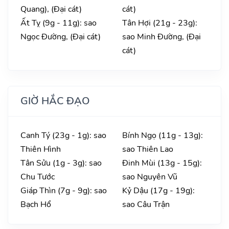
Quang), (Đại cát)
cát)
Ất Tỵ (9g - 11g): sao
Tân Hợi (21g - 23g):
Ngọc Đường, (Đại cát)
sao Minh Đường, (Đại
cát)
GIỜ HẮC ĐẠO
Canh Tý (23g - 1g): sao
Bính Ngọ (11g - 13g):
Thiên Hình
sao Thiên Lao
Tân Sửu (1g - 3g): sao
Đinh Mùi (13g - 15g):
Chu Tước
sao Nguyên Vũ
Giáp Thìn (7g - 9g): sao
Kỷ Dậu (17g - 19g):
Bạch Hổ
sao Câu Trận