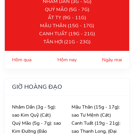
NHÂM DẦN (3G - 5G)
QUÝ MÃO (5G - 7G)
ẤT TỴ (9G - 11G)
MẬU THÂN (15G - 17G)
CANH TUẤT (19G - 21G)
TÂN HỢI (21G - 23G)
Hôm qua
Hôm nay
Ngày mai
GIỜ HOÀNG ĐẠO
Nhâm Dần (3g - 5g):
Mậu Thân (15g - 17g):
sao Kim Quỹ (Cát)
sao Tư Mệnh (Cát)
Quý Mão (5g - 7g): sao
Canh Tuất (19g - 21g):
Kim Đường (Bảo
sao Thanh Long, (Đại