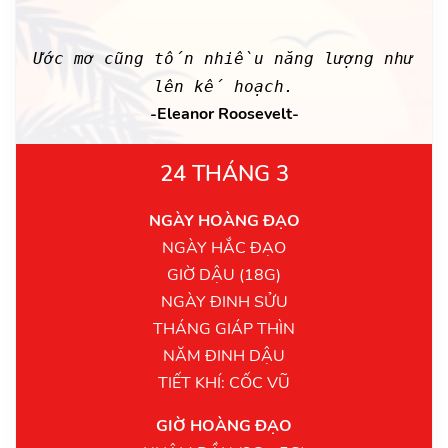
Ước mơ cũng tốn nhiều năng lượng như
lên kế hoạch.
-Eleanor Roosevelt-
24 THÁNG 3
NGÀY HOÀNG ĐẠO
NGÀY HẮC ĐẠO
GIỜ DẬU (18G)
NGÀY ĐINH SỬU
THÁNG GIÁP THÌN
NĂM ĐINH DẬU
TIẾT KHÍ: CỐC VŨ
GIỜ HOÀNG ĐẠO