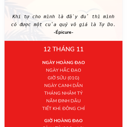
Khi tự cho mình là đầy đủ thì mình
có được một của quý vô giá là Tự Do.
-Épicure-
12 THÁNG 11
NGÀY HOÀNG ĐẠO
NGÀY HẮC ĐẠO
GIỜ SỬU (01G)
NGÀY CANH DẦN
THÁNG NHÂM TÝ
NĂM ĐINH DẬU
TIẾT KHÍ: ĐÔNG CHÍ
GIỜ HOÀNG ĐẠO