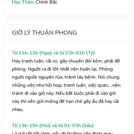
Hạc Thần:
Chính Bắc
GIỜ LÝ THUẬN PHONG
Từ 11h-13h (Ngọ) và từ 23h-01h (Tý)
Hay tranh luận, cãi cọ, gây chuyện đói kém, phải đề
phòng. Người ra đi tốt nhất nên hoãn lại. Phòng
người người nguyền rủa, tránh lây bệnh. Nói chung
những việc như hội họp, tranh luận, việc quan,…nên
tránh đi vào giờ này. Nếu bắt buộc phải đi vào giờ
này thì nên giữ miệng để hạn ché gây ẩu đả hay cãi
nhau.
Từ 13h-15h (Mùi) và từ 01-03h (Sửu)
Là giờ rất tốt lành, nếu đi thường gặp được may