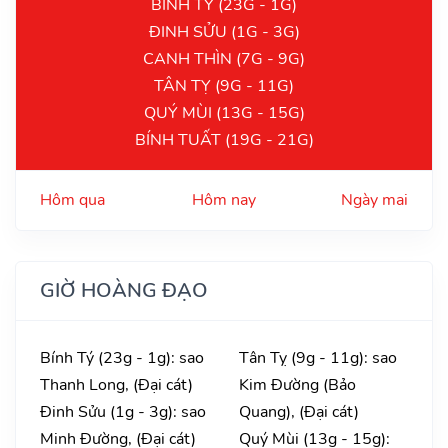
BÍNH TÝ (23G - 1G)
ĐINH SỬU (1G - 3G)
CANH THÌN (7G - 9G)
TÂN TỴ (9G - 11G)
QUÝ MÙI (13G - 15G)
BÍNH TUẤT (19G - 21G)
Hôm qua
Hôm nay
Ngày mai
GIỜ HOÀNG ĐẠO
Bính Tý (23g - 1g): sao
Tân Tỵ (9g - 11g): sao
Thanh Long, (Đại cát)
Kim Đường (Bảo
Đinh Sửu (1g - 3g): sao
Quang), (Đại cát)
Minh Đường, (Đại cát)
Quý Mùi (13g - 15g):