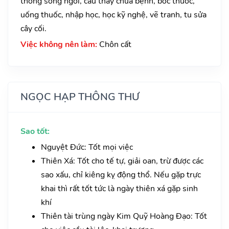
thông sông ngòi, cầu thầy chữa bệnh, bốc thuốc,
uống thuốc, nhập học, học kỹ nghệ, vẽ tranh, tu sửa
cây cối.
Việc không nên làm:
Chôn cất
NGỌC HẠP THÔNG THƯ
Sao tốt:
Nguyệt Đức: Tốt mọi việc
Thiên Xá: Tốt cho tế tự, giải oan, trừ được các
sao xấu, chỉ kiêng kỵ động thổ. Nếu gặp trực
khai thì rất tốt tức là ngày thiên xá gặp sinh
khí
Thiên tài trùng ngày Kim Quỹ Hoàng Đạo: Tốt