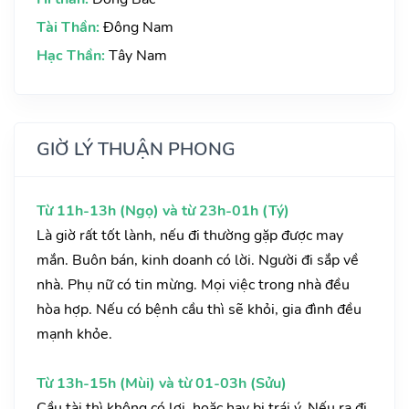
Tài Thần:
Đông Nam
Hạc Thần:
Tây Nam
GIỜ LÝ THUẬN PHONG
Từ 11h-13h (Ngọ) và từ 23h-01h (Tý)
Là giờ rất tốt lành, nếu đi thường gặp được may
mắn. Buôn bán, kinh doanh có lời. Người đi sắp về
nhà. Phụ nữ có tin mừng. Mọi việc trong nhà đều
hòa hợp. Nếu có bệnh cầu thì sẽ khỏi, gia đình đều
mạnh khỏe.
Từ 13h-15h (Mùi) và từ 01-03h (Sửu)
Cầu tài thì không có lợi, hoặc hay bị trái ý. Nếu ra đi