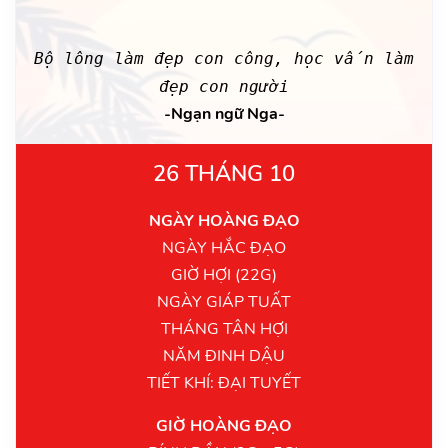
Bộ lông làm đẹp con công, học vấn làm
đẹp con người
-Ngạn ngữ Nga-
26 THÁNG 10
NGÀY HOÀNG ĐẠO
NGÀY HẮC ĐẠO
GIỜ HỢI (22G)
NGÀY GIÁP TUẤT
THÁNG TÂN HỢI
NĂM ĐINH DẬU
TIẾT KHÍ: ĐẠI TUYẾT
GIỜ HOÀNG ĐẠO