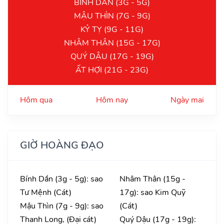
BÍNH DẦN (3G - 5G)
MẬU THÌN (7G - 9G)
KỶ TỴ (9G - 11G)
NHÂM THÂN (15G - 17G)
QUÝ DẬU (17G - 19G)
ẤT HỢI (21G - 23G)
Hôm qua
Hôm nay
Ngày mai
GIỜ HOÀNG ĐẠO
Bính Dần (3g - 5g): sao
Nhâm Thân (15g -
Tư Mệnh (Cát)
17g): sao Kim Quỹ
Mậu Thìn (7g - 9g): sao
(Cát)
Thanh Long, (Đại cát)
Quý Dậu (17g - 19g):