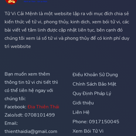
Tử Vi Cải Mệnh là một website lập ra với mục đích chia sẻ
kiến thức về tử vi, phong thủy, kinh dịch, xem bói tử vi, các
bài viết về tâm linh được cập nhật liên tục, bên cạnh đó
chúng tôi xem lá số tử vi và phong thủy để có kinh phí duy
trì webbsite
Bạn muốn xem thêm
Điều Khoản Sử Dụng
thông tin tử vi chi tiết thì
Chính Sách Bảo Mật
có thể liên hệ ngay với
Quy Định Pháp Lý
chúng tôi:
Giới thiệu
Facebook:
Địa Thiên Thái
Liên Hệ
Zalo/sdt: 0708101499
Phone: 0917150045
Email:
Xem Bói Tử Vi
thienthaidia@gmail.com