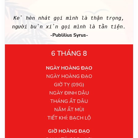
Kẻ hèn nhát gọi mình là thận trọng,
người bủn xỉn gọi mình là tằn tiện.
-Publilius Syrus-
6 THÁNG 8
NGÀY HOÀNG ĐẠO
NGÀY HOÀNG ĐẠO
GIỜ TỴ (09G)
NGÀY ĐINH DẬU
THÁNG ẤT DẬU
NĂM ẤT MÙI
TIẾT KHÍ: BẠCH LỘ
GIỜ HOÀNG ĐẠO