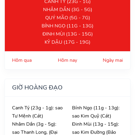
CANH TÝ (23G - 1G)
NHÂM DẦN (3G - 5G)
QUÝ MÃO (5G - 7G)
BÍNH NGỌ (11G - 13G)
ĐINH MÙI (13G - 15G)
KỶ DẬU (17G - 19G)
Hôm qua
Hôm nay
Ngày mai
GIỜ HOÀNG ĐẠO
Canh Tý (23g - 1g): sao
Bính Ngọ (11g - 13g):
Tư Mệnh (Cát)
sao Kim Quỹ (Cát)
Nhâm Dần (3g - 5g):
Đinh Mùi (13g - 15g):
sao Thanh Long, (Đại
sao Kim Đường (Bảo