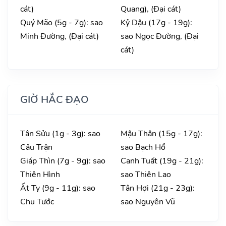
cát)
Quang), (Đại cát)
Quý Mão (5g - 7g): sao
Kỷ Dậu (17g - 19g):
Minh Đường, (Đại cát)
sao Ngọc Đường, (Đại
cát)
GIỜ HẮC ĐẠO
Tân Sửu (1g - 3g): sao
Mậu Thân (15g - 17g):
Câu Trận
sao Bạch Hổ
Giáp Thìn (7g - 9g): sao
Canh Tuất (19g - 21g):
Thiên Hình
sao Thiên Lao
Ất Tỵ (9g - 11g): sao
Tân Hợi (21g - 23g):
Chu Tước
sao Nguyên Vũ