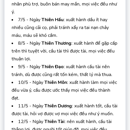
nhân phù trợ, buôn bán may mắn, mọi việc đều như
ý.
7/5 - Ngày
Thiên Hầu
: xuất hành dầu ít hay
nhiều cũng cãi cọ, phải tránh xẩy ra tai nạn chảy
máu, máu sẽ khó cầm.
8/5 - Ngày
Thiên Thương
: xuất hành để gặp cấp
trên thì tuyệt vời, cầu tài thì được tài, mọi việc đều
thuận lợi.
9/5 - Ngày
Thiên Đạo
: xuất hành cầu tài nên
tránh, dù được cũng rất tốn kém, thất lý mà thua.
10/5 - Ngày
Thiên Môn
: xuất hành làm mọi việc
đều vừa ý, cầu được ước thấy mọi việc đều thành
đạt.
11/5 - Ngày
Thiên Dương
: xuất hành tốt, cầu tài
được tài, hỏi vợ được vợ mọi việc đều như ý muốn.
12/5 - Ngày
Thiên Tài
: nên xuất hành, cầu tài
thắng lợi, được người tốt giúp đỡ, mọi việc đều