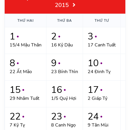
2015
THỨ HAI
THỨ BA
THỨ TƯ
1
2
3
●
●
●
15/4 Mậu Thân
16 Kỷ Dậu
17 Canh Tuất
18
8
9
10
●
●
●
22 Ất Mão
23 Bính Thìn
24 Đinh Tỵ
2
15
16
17
●
●
●
29 Nhâm Tuất
1/5 Quý Hợi
2 Giáp Tý
3 
22
23
24
●
●
●
7 Kỷ Tỵ
8 Canh Ngọ
9 Tân Mùi
1