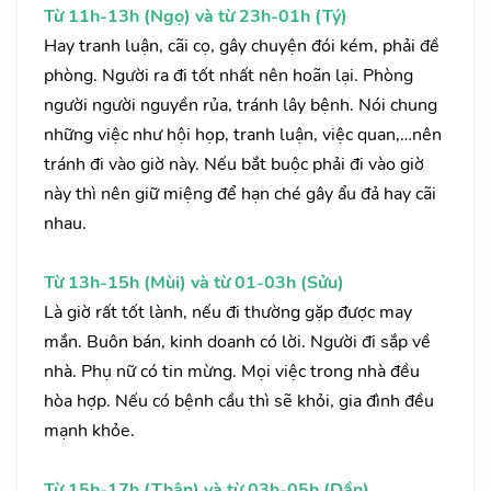
Từ 11h-13h (Ngọ) và từ 23h-01h (Tý)
Hay tranh luận, cãi cọ, gây chuyện đói kém, phải đề
phòng. Người ra đi tốt nhất nên hoãn lại. Phòng
người người nguyền rủa, tránh lây bệnh. Nói chung
những việc như hội họp, tranh luận, việc quan,…nên
tránh đi vào giờ này. Nếu bắt buộc phải đi vào giờ
này thì nên giữ miệng để hạn ché gây ẩu đả hay cãi
nhau.
Từ 13h-15h (Mùi) và từ 01-03h (Sửu)
Là giờ rất tốt lành, nếu đi thường gặp được may
mắn. Buôn bán, kinh doanh có lời. Người đi sắp về
nhà. Phụ nữ có tin mừng. Mọi việc trong nhà đều
hòa hợp. Nếu có bệnh cầu thì sẽ khỏi, gia đình đều
mạnh khỏe.
Từ 15h-17h (Thân) và từ 03h-05h (Dần)