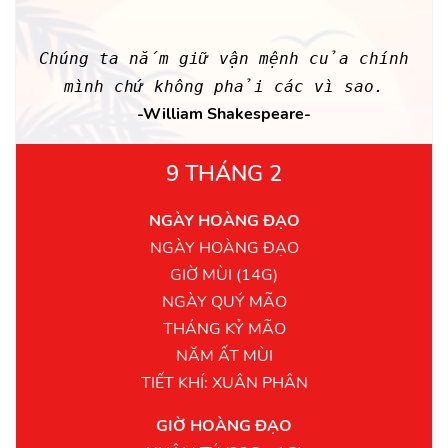
Chúng ta nắm giữ vận mệnh của chính
mình chứ không phải các vì sao.
-William Shakespeare-
9 THÁNG 2
NGÀY HOÀNG ĐẠO
NGÀY HOÀNG ĐẠO
GIỜ MÙI (14G)
NGÀY QUÝ MÃO
THÁNG KỶ MÃO
NĂM ẤT MÙI
TIẾT KHÍ: XUÂN PHÂN
GIỜ HOÀNG ĐẠO