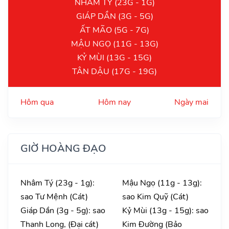
NHÂM TÝ (23G - 1G)
GIÁP DẦN (3G - 5G)
ẤT MÃO (5G - 7G)
MẬU NGỌ (11G - 13G)
KỶ MÙI (13G - 15G)
TÂN DẬU (17G - 19G)
Hôm qua
Hôm nay
Ngày mai
GIỜ HOÀNG ĐẠO
Nhâm Tý (23g - 1g):
Mậu Ngọ (11g - 13g):
sao Tư Mệnh (Cát)
sao Kim Quỹ (Cát)
Giáp Dần (3g - 5g): sao
Kỷ Mùi (13g - 15g): sao
Thanh Long, (Đại cát)
Kim Đường (Bảo