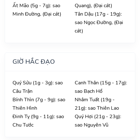
Ất Mão (5g - 7g): sao
Quang), (Đại cát)
Minh Đường, (Đại cát)
Tân Dậu (17g - 19g):
sao Ngọc Đường, (Đại
cát)
GIỜ HẮC ĐẠO
Quý Sửu (1g - 3g): sao
Canh Thân (15g - 17g):
Câu Trận
sao Bạch Hổ
Bính Thìn (7g - 9g): sao
Nhâm Tuất (19g -
Thiên Hình
21g): sao Thiên Lao
Đinh Tỵ (9g - 11g): sao
Quý Hợi (21g - 23g):
Chu Tước
sao Nguyên Vũ