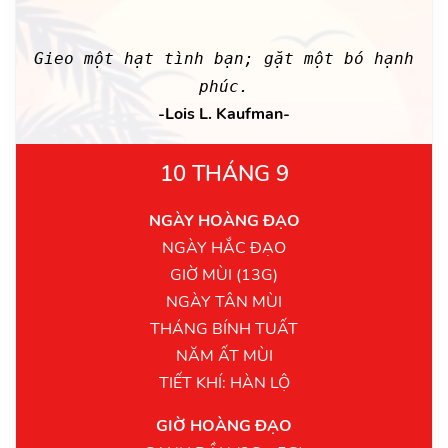
Gieo một hạt tình bạn; gặt một bó hạnh
phúc.
-Lois L. Kaufman-
10 THÁNG 9
NGÀY HOÀNG ĐẠO
NGÀY HẮC ĐẠO
GIỜ MÙI (13G)
NGÀY TÂN MÙI
THÁNG BÍNH TUẤT
NĂM ẤT MÙI
TIẾT KHÍ: HÀN LỘ
GIỜ HOÀNG ĐẠO