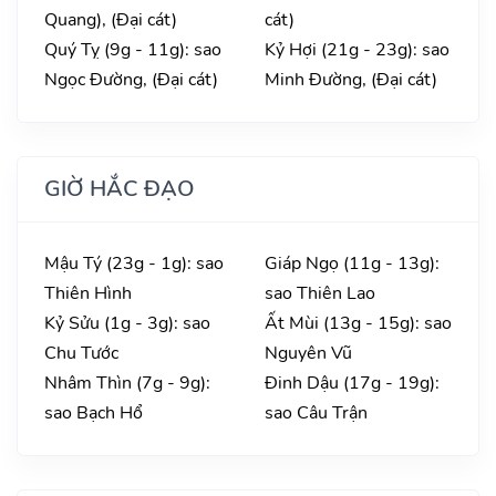
Quang), (Đại cát)
cát)
Quý Tỵ (9g - 11g): sao
Kỷ Hợi (21g - 23g): sao
Ngọc Đường, (Đại cát)
Minh Đường, (Đại cát)
GIỜ HẮC ĐẠO
Mậu Tý (23g - 1g): sao
Giáp Ngọ (11g - 13g):
Thiên Hình
sao Thiên Lao
Kỷ Sửu (1g - 3g): sao
Ất Mùi (13g - 15g): sao
Chu Tước
Nguyên Vũ
Nhâm Thìn (7g - 9g):
Đinh Dậu (17g - 19g):
sao Bạch Hổ
sao Câu Trận