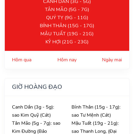
CANH DẦN (3G - 5G)
TÂN MÃO (5G - 7G)
QUÝ TỴ (9G - 11G)
BÍNH THÂN (15G - 17G)
MẬU TUẤT (19G - 21G)
KỶ HỢI (21G - 23G)
Hôm qua
Hôm nay
Ngày mai
GIỜ HOÀNG ĐẠO
Canh Dần (3g - 5g):
Bính Thân (15g - 17g):
sao Kim Quỹ (Cát)
sao Tư Mệnh (Cát)
Tân Mão (5g - 7g): sao
Mậu Tuất (19g - 21g):
Kim Đường (Bảo
sao Thanh Long, (Đại