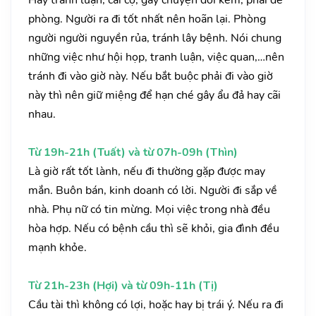
Hay tranh luận, cãi cọ, gây chuyện đói kém, phải đề
phòng. Người ra đi tốt nhất nên hoãn lại. Phòng
người người nguyền rủa, tránh lây bệnh. Nói chung
những việc như hội họp, tranh luận, việc quan,…nên
tránh đi vào giờ này. Nếu bắt buộc phải đi vào giờ
này thì nên giữ miệng để hạn ché gây ẩu đả hay cãi
nhau.
Từ 19h-21h (Tuất) và từ 07h-09h (Thìn)
Là giờ rất tốt lành, nếu đi thường gặp được may
mắn. Buôn bán, kinh doanh có lời. Người đi sắp về
nhà. Phụ nữ có tin mừng. Mọi việc trong nhà đều
hòa hợp. Nếu có bệnh cầu thì sẽ khỏi, gia đình đều
mạnh khỏe.
Từ 21h-23h (Hợi) và từ 09h-11h (Tị)
Cầu tài thì không có lợi, hoặc hay bị trái ý. Nếu ra đi