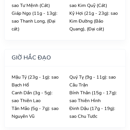
sao Tư Mệnh (Cát)
sao Kim Quỹ (Cát)
Giáp Ngọ (11g - 13g):
Kỷ Hợi (21g - 23g): sao
sao Thanh Long, (Đại
Kim Đường (Bảo
cát)
Quang), (Đại cát)
GIỜ HẮC ĐẠO
Mậu Tý (23g - 1g): sao
Quý Tỵ (9g - 11g): sao
Bạch Hổ
Câu Trận
Canh Dần (3g - 5g):
Bính Thân (15g - 17g):
sao Thiên Lao
sao Thiên Hình
Tân Mão (5g - 7g): sao
Đinh Dậu (17g - 19g):
Nguyên Vũ
sao Chu Tước