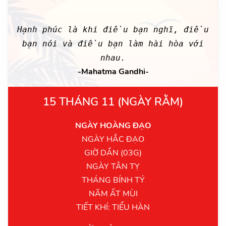
Hạnh phúc là khi điều bạn nghĩ, điều
bạn nói và điều bạn làm hài hòa với
nhau.
-Mahatma Gandhi-
15 THÁNG 11 (NGÀY RẰM)
NGÀY HOÀNG ĐẠO
NGÀY HẮC ĐẠO
GIỜ DẦN (03G)
NGÀY TÂN TỴ
THÁNG BÍNH TÝ
NĂM ẤT MÙI
TIẾT KHÍ: TIỂU HÀN