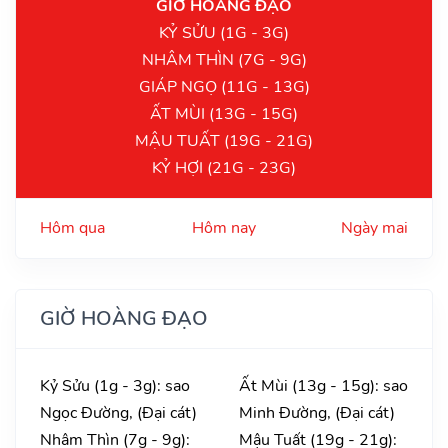
GIỜ HOÀNG ĐẠO
KỶ SỬU (1G - 3G)
NHÂM THÌN (7G - 9G)
GIÁP NGỌ (11G - 13G)
ẤT MÙI (13G - 15G)
MẬU TUẤT (19G - 21G)
KỶ HỢI (21G - 23G)
Hôm qua
Hôm nay
Ngày mai
GIỜ HOÀNG ĐẠO
Kỷ Sửu (1g - 3g): sao
Ất Mùi (13g - 15g): sao
Ngọc Đường, (Đại cát)
Minh Đường, (Đại cát)
Nhâm Thìn (7g - 9g):
Mậu Tuất (19g - 21g):