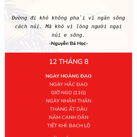
Đường đi khó không phải vì ngăn sông
cách núi. Mà khó vì lòng người ngại
núi e sông.
-Nguyễn Bá Học-
12 THÁNG 8
NGÀY HOÀNG ĐẠO
NGÀY HẮC ĐẠO
GIỜ NGỌ (11G)
NGÀY NHÂM THÂN
THÁNG ẤT DẬU
NĂM CANH DẦN
TIẾT KHÍ: BẠCH LỘ