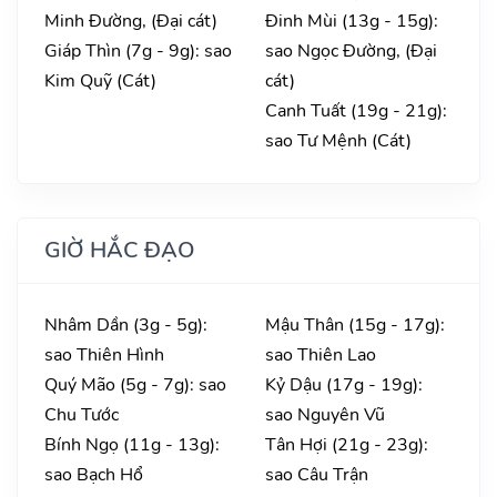
Minh Đường, (Đại cát)
Đinh Mùi (13g - 15g):
Giáp Thìn (7g - 9g): sao
sao Ngọc Đường, (Đại
Kim Quỹ (Cát)
cát)
Canh Tuất (19g - 21g):
sao Tư Mệnh (Cát)
GIỜ HẮC ĐẠO
Nhâm Dần (3g - 5g):
Mậu Thân (15g - 17g):
sao Thiên Hình
sao Thiên Lao
Quý Mão (5g - 7g): sao
Kỷ Dậu (17g - 19g):
Chu Tước
sao Nguyên Vũ
Bính Ngọ (11g - 13g):
Tân Hợi (21g - 23g):
sao Bạch Hổ
sao Câu Trận