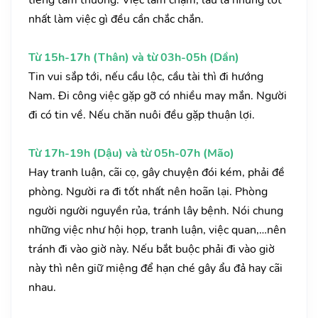
tiếng tầm thường. Việc làm chậm, lâu la nhưng tốt
nhất làm việc gì đều cần chắc chắn.
Từ 15h-17h (Thân) và từ 03h-05h (Dần)
Tin vui sắp tới, nếu cầu lộc, cầu tài thì đi hướng
Nam. Đi công việc gặp gỡ có nhiều may mắn. Người
đi có tin về. Nếu chăn nuôi đều gặp thuận lợi.
Từ 17h-19h (Dậu) và từ 05h-07h (Mão)
Hay tranh luận, cãi cọ, gây chuyện đói kém, phải đề
phòng. Người ra đi tốt nhất nên hoãn lại. Phòng
người người nguyền rủa, tránh lây bệnh. Nói chung
những việc như hội họp, tranh luận, việc quan,…nên
tránh đi vào giờ này. Nếu bắt buộc phải đi vào giờ
này thì nên giữ miệng để hạn ché gây ẩu đả hay cãi
nhau.