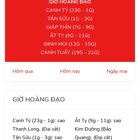
GIỜ HOÀNG ĐẠO
CANH TÝ (23G - 1G)
TÂN SỬU (1G - 3G)
GIÁP THÌN (7G - 9G)
ẤT TỴ (9G - 11G)
ĐINH MÙI (13G - 15G)
CANH TUẤT (19G - 21G)
Hôm qua
Hôm nay
Ngày mai
GIỜ HOÀNG ĐẠO
Canh Tý (23g - 1g): sao
Ất Tỵ (9g - 11g): sao
Thanh Long, (Đại cát)
Kim Đường (Bảo
Tân Sửu (1g - 3g): sao
Quang), (Đại cát)