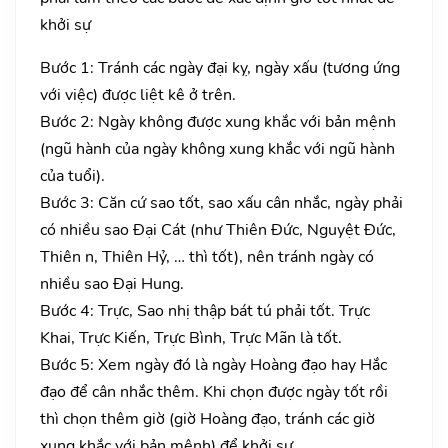
khởi sự
Bước 1: Tránh các ngày đại kỵ, ngày xấu (tương ứng
với việc) được liệt kê ở trên.
Bước 2: Ngày không được xung khắc với bản mệnh
(ngũ hành của ngày không xung khắc với ngũ hành
của tuổi).
Bước 3: Căn cứ sao tốt, sao xấu cân nhắc, ngày phải
có nhiều sao Đại Cát (như Thiên Đức, Nguyệt Đức,
Thiên n, Thiên Hỷ, … thì tốt), nên tránh ngày có
nhiều sao Đại Hung.
Bước 4: Trực, Sao nhị thập bát tú phải tốt. Trực
Khai, Trực Kiến, Trực Bình, Trực Mãn là tốt.
Bước 5: Xem ngày đó là ngày Hoàng đạo hay Hắc
đạo để cân nhắc thêm. Khi chọn được ngày tốt rồi
thì chọn thêm giờ (giờ Hoàng đạo, tránh các giờ
xung khắc với bản mệnh) để khởi sự.