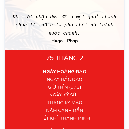
Khi số phận đưa đến một quả chanh
chua là muốn ta pha chế nó thành
nước chanh.
-Hugo - Pháp-
25 THÁNG 2
NGÀY HOÀNG ĐẠO
NGÀY HẮC ĐẠO
GIỜ THÌN (07G)
NGÀY KỶ SỬU
THÁNG KỶ MÃO
NĂM CANH DẦN
TIẾT KHÍ: THANH MINH