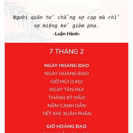
Người quân tử chẳng sợ cọp mà chỉ
sợ miệng kẻ gièm pha.
-Luận Hành-
7 THÁNG 2
NGÀY HOÀNG ĐẠO
NGÀY HOÀNG ĐẠO
GIỜ MÙI (14G)
NGÀY TÂN MÙI
THÁNG KỶ MÃO
NĂM CANH DẦN
TIẾT KHÍ: XUÂN PHÂN
GIỜ HOÀNG ĐẠO