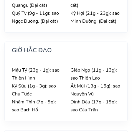
Quang), (Đại cát)
cát)
Quý Tỵ (9g - 11g): sao
Kỷ Hợi (21g - 23g): sao
Ngọc Đường, (Đại cát)
Minh Đường, (Đại cát)
GIỜ HẮC ĐẠO
Mậu Tý (23g - 1g): sao
Giáp Ngọ (11g - 13g):
Thiên Hình
sao Thiên Lao
Kỷ Sửu (1g - 3g): sao
Ất Mùi (13g - 15g): sao
Chu Tước
Nguyên Vũ
Nhâm Thìn (7g - 9g):
Đinh Dậu (17g - 19g):
sao Bạch Hổ
sao Câu Trận