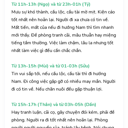
Từ 11h-13h (Ngọ) và từ 23h-01h (Tý)
Mưu sự khó thành, cầu lộc, cầu tài mờ mịt. Kiện cáo
tốt nhất nên hoãn lại. Người đi xa chưa có tin về.
Mất tiền, mất của nếu đi hướng Nam thì tìm nhanh
mới thấy. Đề phòng tranh cãi, mâu thuẫn hay miệng
tiếng tầm thường. Việc làm chậm, lâu la nhưng tốt
nhất làm việc gì đều cần chắc chắn.
Từ 13h-15h (Mùi) và từ 01-03h (Sửu)
Tin vui sắp tới, nếu cầu lộc, cầu tài thì đi hướng
Nam. Đi công việc gặp gỡ có nhiều may mắn. Người
đi có tin về. Nếu chăn nuôi đều gặp thuận lợi.
Từ 15h-17h (Thân) và từ 03h-05h (Dần)
Hay tranh luận, cãi cọ, gây chuyện đói kém, phải đề
phòng. Người ra đi tốt nhất nên hoãn lại. Phòng
người người nguyền rủa, tránh lây bệnh. Nói chung