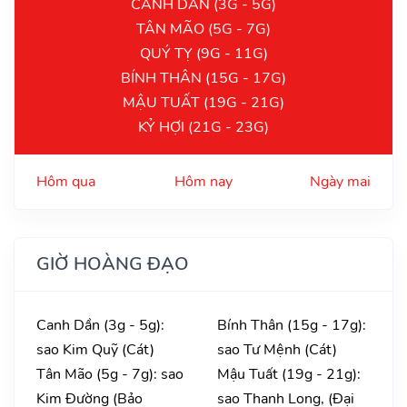
CANH DẦN (3G - 5G)
TÂN MÃO (5G - 7G)
QUÝ TỴ (9G - 11G)
BÍNH THÂN (15G - 17G)
MẬU TUẤT (19G - 21G)
KỶ HỢI (21G - 23G)
Hôm qua
Hôm nay
Ngày mai
GIỜ HOÀNG ĐẠO
Canh Dần (3g - 5g):
Bính Thân (15g - 17g):
sao Kim Quỹ (Cát)
sao Tư Mệnh (Cát)
Tân Mão (5g - 7g): sao
Mậu Tuất (19g - 21g):
Kim Đường (Bảo
sao Thanh Long, (Đại