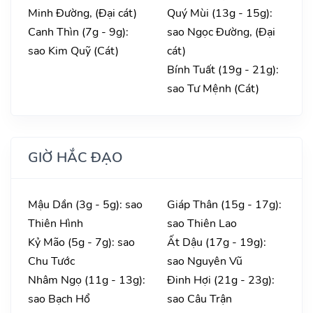
Minh Đường, (Đại cát)
Quý Mùi (13g - 15g):
Canh Thìn (7g - 9g):
sao Ngọc Đường, (Đại
sao Kim Quỹ (Cát)
cát)
Bính Tuất (19g - 21g):
sao Tư Mệnh (Cát)
GIỜ HẮC ĐẠO
Mậu Dần (3g - 5g): sao
Giáp Thân (15g - 17g):
Thiên Hình
sao Thiên Lao
Kỷ Mão (5g - 7g): sao
Ất Dậu (17g - 19g):
Chu Tước
sao Nguyên Vũ
Nhâm Ngọ (11g - 13g):
Đinh Hợi (21g - 23g):
sao Bạch Hổ
sao Câu Trận