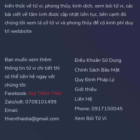
kiến thức về tử vi, phong thủy, kinh dịch, xem bói tử vi, các
bài viết về tâm linh được cập nhật liên tục, bên cạnh đó
chúng tôi xem lá số tử vi và phong thủy để có kinh phí duy
trì webbsite
Bạn muốn xem thêm
Điều Khoản Sử Dụng
thông tin tử vi chi tiết thì
Chính Sách Bảo Mật
có thể liên hệ ngay với
Quy Định Pháp Lý
chúng tôi:
Giới thiệu
Facebook:
Địa Thiên Thái
Liên Hệ
Zalo/sdt: 0708101499
Phone: 0917150045
Email:
Xem Bói Tử Vi
thienthaidia@gmail.com