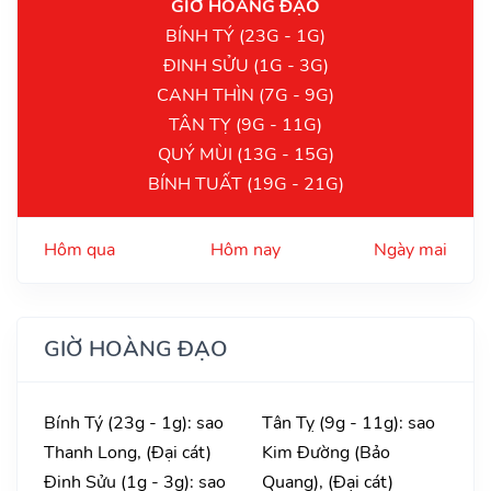
GIỜ HOÀNG ĐẠO
BÍNH TÝ (23G - 1G)
ĐINH SỬU (1G - 3G)
CANH THÌN (7G - 9G)
TÂN TỴ (9G - 11G)
QUÝ MÙI (13G - 15G)
BÍNH TUẤT (19G - 21G)
Hôm qua
Hôm nay
Ngày mai
GIỜ HOÀNG ĐẠO
Bính Tý (23g - 1g): sao
Tân Tỵ (9g - 11g): sao
Thanh Long, (Đại cát)
Kim Đường (Bảo
Đinh Sửu (1g - 3g): sao
Quang), (Đại cát)