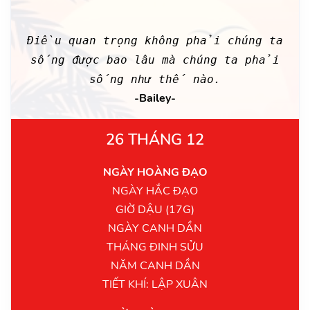
Điều quan trọng không phải chúng ta
sống được bao lâu mà chúng ta phải
sống như thế nào.
-Bailey-
26 THÁNG 12
NGÀY HOÀNG ĐẠO
NGÀY HẮC ĐẠO
GIỜ DẬU (17G)
NGÀY CANH DẦN
THÁNG ĐINH SỬU
NĂM CANH DẦN
TIẾT KHÍ: LẬP XUÂN