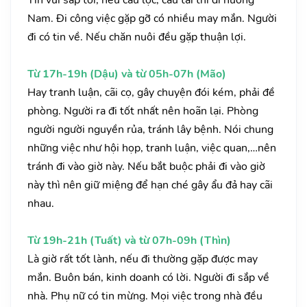
Tin vui sắp tới, nếu cầu lộc, cầu tài thì đi hướng
Nam. Đi công việc gặp gỡ có nhiều may mắn. Người
đi có tin về. Nếu chăn nuôi đều gặp thuận lợi.
Từ 17h-19h (Dậu) và từ 05h-07h (Mão)
Hay tranh luận, cãi cọ, gây chuyện đói kém, phải đề
phòng. Người ra đi tốt nhất nên hoãn lại. Phòng
người người nguyền rủa, tránh lây bệnh. Nói chung
những việc như hội họp, tranh luận, việc quan,…nên
tránh đi vào giờ này. Nếu bắt buộc phải đi vào giờ
này thì nên giữ miệng để hạn ché gây ẩu đả hay cãi
nhau.
Từ 19h-21h (Tuất) và từ 07h-09h (Thìn)
Là giờ rất tốt lành, nếu đi thường gặp được may
mắn. Buôn bán, kinh doanh có lời. Người đi sắp về
nhà. Phụ nữ có tin mừng. Mọi việc trong nhà đều