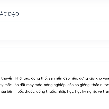
HẮC ĐẠO
u thuyền, khởi tạo, động thổ, san nền đắp nền, dựng xây kho vự
y mặc, lắp đặt máy móc, nông nghiệp, đào ao giếng, tháo nước, 
ữa bệnh, bốc thuốc, uống thuốc, nhập học, học kỹ nghệ, vẽ tranh