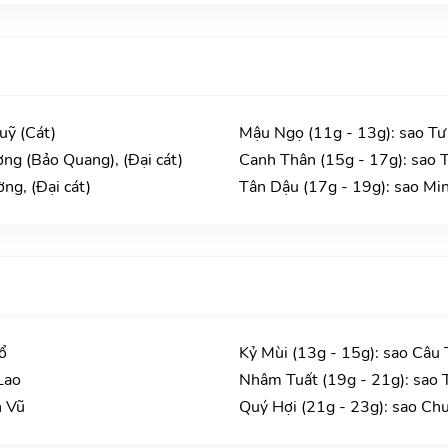
uỹ (Cát)
Mậu Ngọ (11g - 13g): sao Tư
ng (Bảo Quang), (Đại cát)
Canh Thân (15g - 17g): sao T
ng, (Đại cát)
Tân Dậu (17g - 19g): sao Min
ổ
Kỷ Mùi (13g - 15g): sao Câu 
Lao
Nhâm Tuất (19g - 21g): sao 
n Vũ
Quý Hợi (21g - 23g): sao Ch