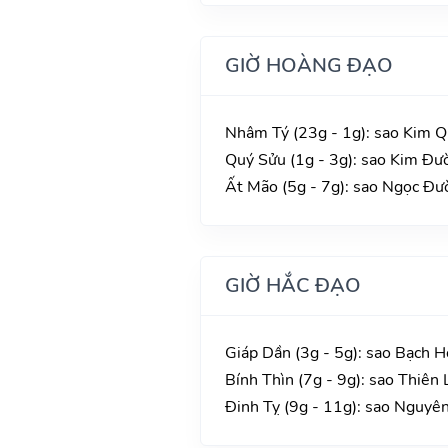
GIỜ HOÀNG ĐẠO
Nhâm Tý (23g - 1g): sao Kim Q
Quý Sửu (1g - 3g): sao Kim Đườ
Ất Mão (5g - 7g): sao Ngọc Đườ
GIỜ HẮC ĐẠO
Giáp Dần (3g - 5g): sao Bạch H
Bính Thìn (7g - 9g): sao Thiên 
Đinh Tỵ (9g - 11g): sao Nguyê