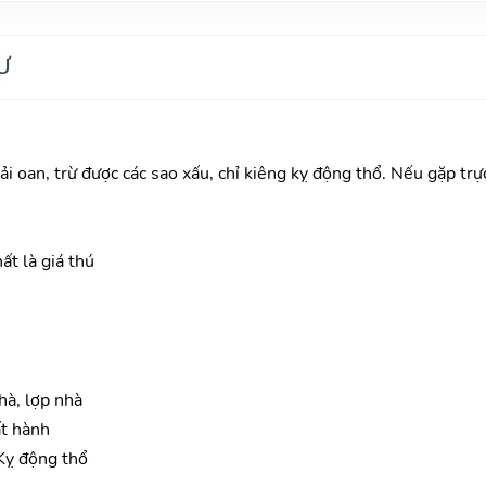
Ư
ải oan, trừ được các sao xấu, chỉ kiêng kỵ động thổ. Nếu gặp trực 
ất là giá thú
hà, lợp nhà
ất hành
Kỵ động thổ