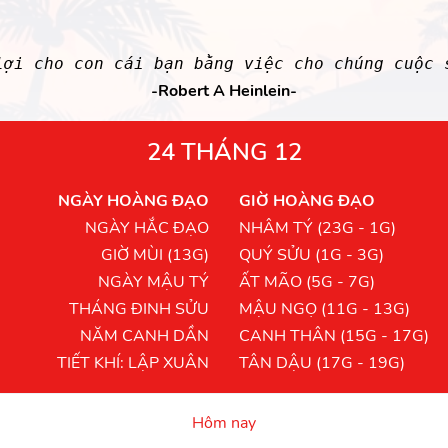
ợi cho con cái bạn bằng việc cho chúng cuộ
-Robert A Heinlein-
24 THÁNG 12
NGÀY HOÀNG ĐẠO
GIỜ HOÀNG ĐẠO
NGÀY HẮC ĐẠO
NHÂM TÝ (23G - 1G)
GIỜ MÙI (13G)
QUÝ SỬU (1G - 3G)
NGÀY MẬU TÝ
ẤT MÃO (5G - 7G)
THÁNG ĐINH SỬU
MẬU NGỌ (11G - 13G)
NĂM CANH DẦN
CANH THÂN (15G - 17G)
TIẾT KHÍ: LẬP XUÂN
TÂN DẬU (17G - 19G)
Hôm nay