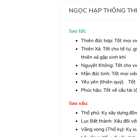
NGỌC HẠP THÔNG TH
Sao tốt:
Thiên đức hợp: Tốt mọi vi
Thiên Xá: Tốt cho tế tự, gi
thiên xá gặp sinh khí
Nguyệt Không: Tốt cho vi
Mãn đức tinh: Tốt mọi việ
Yếu yên (thiên quý): Tốt m
Phúc hậu: Tốt về cầu tài l
Sao xấu:
Thổ phủ: Kỵ xây dựng,độn
Lục Bất thành: Xấu đối vớ
Vãng vong (Thổ kỵ): Kỵ xuấ