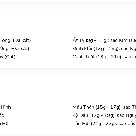
Long, (Đại cát)
Ất Tỵ (9g - 11g): sao Kim Đư
ờng, (Đại cát)
Đinh Mùi (13g - 15g): sao Ng
uỹ (Cát)
Canh Tuất (19g - 21g): sao 
 Hình
Mậu Thân (15g - 17g): sao T
ớc
Kỷ Dậu (17g - 19g): sao Ngu
h Hổ
Tân Hợi (21g - 23g): sao Câu