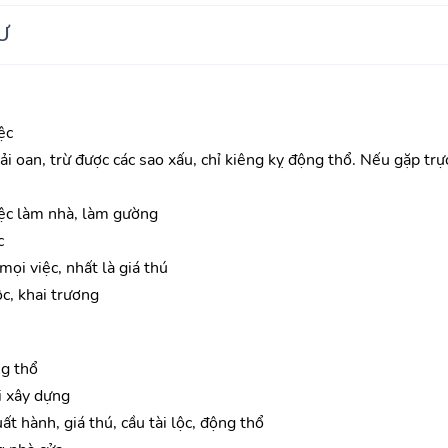
Ư
ệc
ải oan, trừ được các sao xấu, chỉ kiêng kỵ động thổ. Nếu gặp trực 
ệc làm nhà, làm gường
c
ọi việc, nhất là giá thú
ộc, khai trương
g thổ
i xây dựng
t hành, giá thú, cầu tài lộc, động thổ