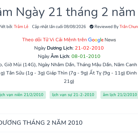
 âm Ngày 21 tháng 2 năm
iết bởi:
Trâm Lê
Cập nhật lần cuối 08/08/2026
Reviewed By
Trần Chun
Theo dõi Tử Vi Cải Mệnh trên
Ngày
Dương Lịch
:
21-02-2010
Ngày
Âm Lịch
:
08-01-2010
o, Giờ Mùi (14G), Ngày Nhâm Dần, Tháng Mậu Dần, Năm Canh 
1g)
Tân Sửu (1g - 3g)
Giáp Thìn (7g - 9g)
Ất Tỵ (9g - 11g)
Đinh 
21g)
lịch vạn niên 21/2/2010
lịch vạn sự 21-2-2010
âm lịch 21/2/2010
 DƯƠNG THÁNG 2 NĂM 2010