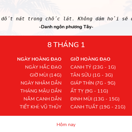
dốt nát trong chốc lát. Không dám hỏi sẽ
-Danh ngôn phương Tây-
8 THÁNG 1
NGÀY HOÀNG ĐẠO
GIỜ HOÀNG ĐẠO
NGÀY HẮC ĐẠO
CANH TÝ (23G - 1G)
GIỜ MÙI (14G)
TÂN SỬU (1G - 3G)
NGÀY NHÂM DẦN
GIÁP THÌN (7G - 9G)
THÁNG MẬU DẦN
ẤT TỴ (9G - 11G)
NĂM CANH DẦN
ĐINH MÙI (13G - 15G)
TIẾT KHÍ: VŨ THỦY
CANH TUẤT (19G - 21G)
Hôm nay