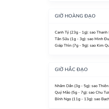
GIỜ HOÀNG ĐẠO
Canh Tý (23g - 1g): sao Thanh 
Tân Sửu (1g - 3g): sao Minh Đư
Giáp Thìn (7g - 9g): sao Kim Q
GIỜ HẮC ĐẠO
Nhâm Dần (3g - 5g): sao Thiên
Quý Mão (5g - 7g): sao Chu Tư
Bính Ngọ (11g - 13g): sao Bạc