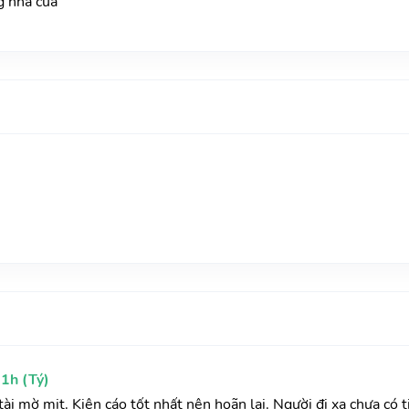
g nhà cửa
1h (Tý)
ài mờ mịt. Kiện cáo tốt nhất nên hoãn lại. Người đi xa chưa có t