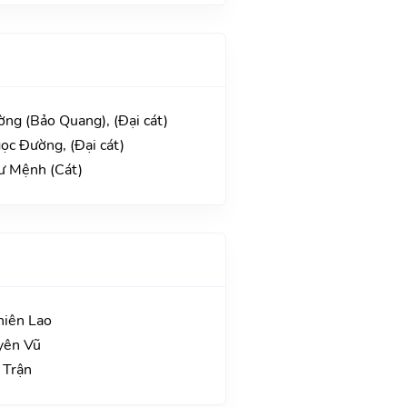
ờng (Bảo Quang), (Đại cát)
ọc Đường, (Đại cát)
Tư Mệnh (Cát)
hiên Lao
yên Vũ
 Trận