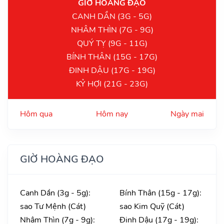
GIỜ HOÀNG ĐẠO
CANH DẦN (3G - 5G)
NHÂM THÌN (7G - 9G)
QUÝ TỴ (9G - 11G)
BÍNH THÂN (15G - 17G)
ĐINH DẬU (17G - 19G)
KỶ HỢI (21G - 23G)
Hôm qua
Hôm nay
Ngày mai
GIỜ HOÀNG ĐẠO
Canh Dần (3g - 5g):
Bính Thân (15g - 17g):
sao Tư Mệnh (Cát)
sao Kim Quỹ (Cát)
Nhâm Thìn (7g - 9g):
Đinh Dậu (17g - 19g):