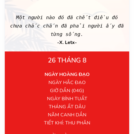
Một người nào đó đã chết điều đó
chưa chắc chắn đã phải người ấy đã
từng sống.
-X. Letx-
26 THÁNG 8
NGÀY HOÀNG ĐẠO
NGÀY HẮC ĐẠO
GIỜ DẦN (04G)
NGÀY BÍNH TUẤT
THÁNG ẤT DẬU
NĂM CANH DẦN
TIẾT KHÍ: THU PHÂN