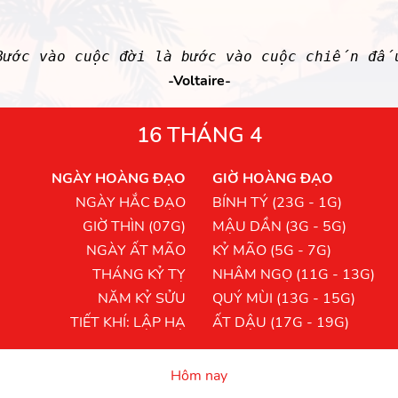
Bước vào cuộc đời là bước vào cuộc chiến đấ
-Voltaire-
16 THÁNG 4
NGÀY HOÀNG ĐẠO
GIỜ HOÀNG ĐẠO
NGÀY HẮC ĐẠO
BÍNH TÝ (23G - 1G)
GIỜ THÌN (07G)
MẬU DẦN (3G - 5G)
NGÀY ẤT MÃO
KỶ MÃO (5G - 7G)
THÁNG KỶ TỴ
NHÂM NGỌ (11G - 13G)
NĂM KỶ SỬU
QUÝ MÙI (13G - 15G)
TIẾT KHÍ: LẬP HẠ
ẤT DẬU (17G - 19G)
Hôm nay