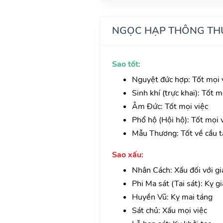
NGỌC HẠP THÔNG TH
Sao tốt:
Nguyệt đức hợp: Tốt mọi v
Sinh khí (trực khai): Tốt 
Âm Đức: Tốt mọi việc
Phổ hộ (Hội hộ): Tốt mọi v
Mẫu Thương: Tốt về cầu tà
Sao xấu:
Nhân Cách: Xấu đối với giá
Phi Ma sát (Tai sát): Kỵ g
Huyền Vũ: Kỵ mai táng
Sát chủ: Xấu mọi việc