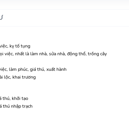
Ư
iệc, kỵ tố tụng
mọi việc, nhất là làm nhà, sửa nhà, động thổ, trồng cây
iệc, làm phúc, giá thú, xuất hành
i lộc, khai trương
 thú, khởi tạo
iá thú nhập trạch