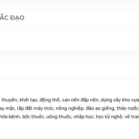
HẮC ĐẠO
u thuyền, khởi tạo, động thổ, san nền đắp nền, dựng xây kho vự
y mặc, lắp đặt máy móc, nông nghiệp, đào ao giếng, tháo nước, 
ữa bệnh, bốc thuốc, uống thuốc, nhập học, học kỹ nghệ, vẽ tranh