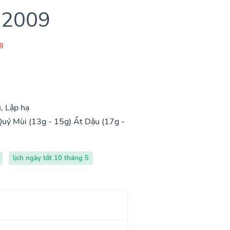
 2009
g
, Lập hạ
uý Mùi (13g - 15g)
Ất Dậu (17g -
lịch ngày tốt 10 tháng 5