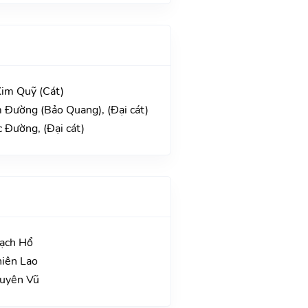
Kim Quỹ (Cát)
 Đường (Bảo Quang), (Đại cát)
 Đường, (Đại cát)
Bạch Hổ
hiên Lao
guyên Vũ