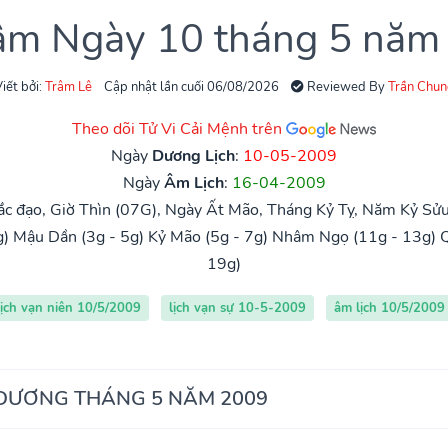
 âm Ngày 10 tháng 5 năm
iết bởi:
Trâm Lê
Cập nhật lần cuối 06/08/2026
Reviewed By
Trần Chun
Theo dõi Tử Vi Cải Mệnh trên
Ngày
Dương Lịch
:
10-05-2009
Ngày
Âm Lịch
:
16-04-2009
c đạo, Giờ Thìn (07G), Ngày Ất Mão, Tháng Kỷ Tỵ, Năm Kỷ Sửu
g)
Mậu Dần (3g - 5g)
Kỷ Mão (5g - 7g)
Nhâm Ngọ (11g - 13g)
Q
19g)
lịch vạn niên 10/5/2009
lịch vạn sự 10-5-2009
âm lịch 10/5/2009
 DƯƠNG THÁNG 5 NĂM 2009