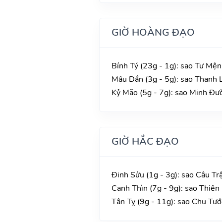
GIỜ HOÀNG ĐẠO
Bính Tý (23g - 1g): sao Tư Mện
Mậu Dần (3g - 5g): sao Thanh L
Kỷ Mão (5g - 7g): sao Minh Đườ
GIỜ HẮC ĐẠO
Đinh Sửu (1g - 3g): sao Câu Tr
Canh Thìn (7g - 9g): sao Thiên
Tân Tỵ (9g - 11g): sao Chu Tướ