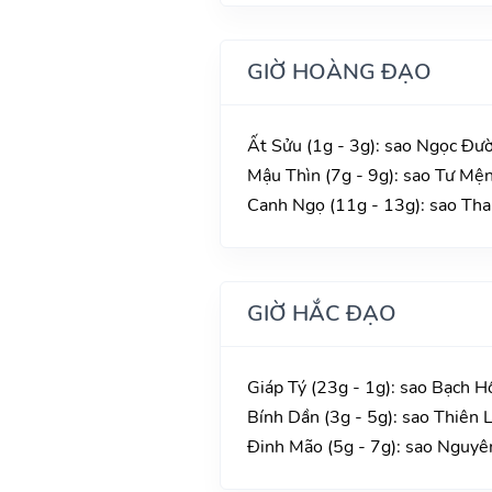
GIỜ HOÀNG ĐẠO
Ất Sửu (1g - 3g): sao Ngọc Đườ
Mậu Thìn (7g - 9g): sao Tư Mện
Canh Ngọ (11g - 13g): sao Than
GIỜ HẮC ĐẠO
Giáp Tý (23g - 1g): sao Bạch H
Bính Dần (3g - 5g): sao Thiên 
Đinh Mão (5g - 7g): sao Nguyê