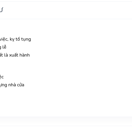
Ư
iệc, kỵ tố tụng
g lễ
ất là xuất hành
ệc
ựng nhà cửa