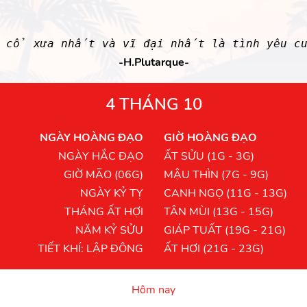
u cổ xưa nhất và vĩ đại nhất là tình yêu c
-H.Plutarque-
4 THÁNG 10
NGÀY HOÀNG ĐẠO
GIỜ HOÀNG ĐẠO
NGÀY HẮC ĐẠO
ẤT SỬU (1G - 3G)
GIỜ MÃO (06G)
MẬU THÌN (7G - 9G)
NGÀY KỶ TỴ
CANH NGỌ (11G - 13G)
THÁNG ẤT HỢI
TÂN MÙI (13G - 15G)
NĂM KỶ SỬU
GIÁP TUẤT (19G - 21G)
TIẾT KHÍ: LẬP ĐÔNG
ẤT HỢI (21G - 23G)
Hôm nay