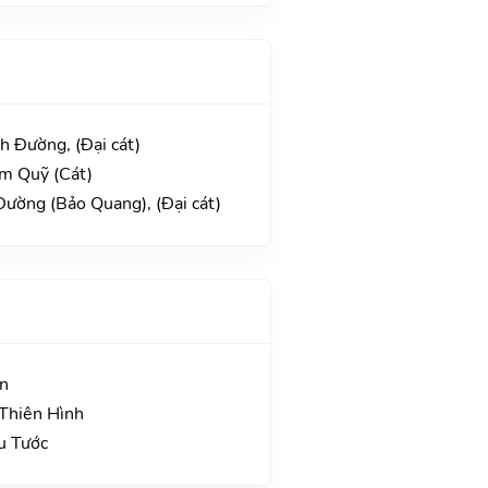
h Đường, (Đại cát)
im Quỹ (Cát)
Đường (Bảo Quang), (Đại cát)
ận
Thiên Hình
u Tước