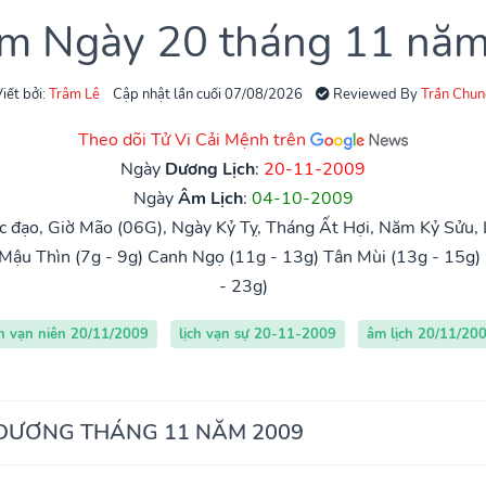
âm Ngày 20 tháng 11 nă
iết bởi:
Trâm Lê
Cập nhật lần cuối 07/08/2026
Reviewed By
Trần Chun
Theo dõi Tử Vi Cải Mệnh trên
Ngày
Dương Lịch
:
20-11-2009
Ngày
Âm Lịch
:
04-10-2009
 đạo, Giờ Mão (06G), Ngày Kỷ Tỵ, Tháng Ất Hợi, Năm Kỷ Sửu,
Mậu Thìn (7g - 9g)
Canh Ngọ (11g - 13g)
Tân Mùi (13g - 15g)
- 23g)
ch vạn niên 20/11/2009
lịch vạn sự 20-11-2009
âm lịch 20/11/20
 DƯƠNG THÁNG 11 NĂM 2009