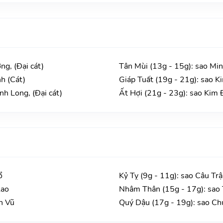
ng, (Đại cát)
Tân Mùi (13g - 15g): sao Min
h (Cát)
Giáp Tuất (19g - 21g): sao K
h Long, (Đại cát)
Ất Hợi (21g - 23g): sao Kim 
ổ
Kỷ Tỵ (9g - 11g): sao Câu Tr
Lao
Nhâm Thân (15g - 17g): sao 
n Vũ
Quý Dậu (17g - 19g): sao Ch