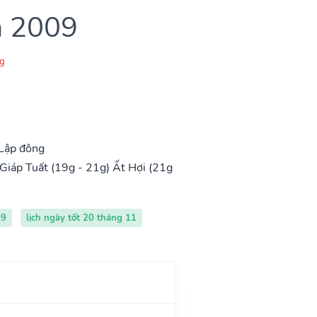
m 2009
g
 Lập đông
Giáp Tuất (19g - 21g)
Ất Hợi (21g
09
lịch ngày tốt 20 tháng 11