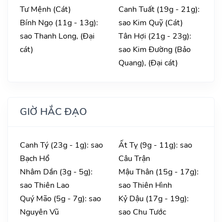
Tư Mệnh (Cát)
Canh Tuất (19g - 21g):
Bính Ngọ (11g - 13g):
sao Kim Quỹ (Cát)
sao Thanh Long, (Đại
Tân Hợi (21g - 23g):
cát)
sao Kim Đường (Bảo
Quang), (Đại cát)
GIỜ HẮC ĐẠO
Canh Tý (23g - 1g): sao
Ất Tỵ (9g - 11g): sao
Bạch Hổ
Câu Trận
Nhâm Dần (3g - 5g):
Mậu Thân (15g - 17g):
sao Thiên Lao
sao Thiên Hình
Quý Mão (5g - 7g): sao
Kỷ Dậu (17g - 19g):
Nguyên Vũ
sao Chu Tước