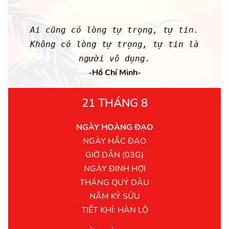
Ai cũng có lòng tự trọng, tự tin.
Không có lòng tự trọng, tự tin là
người vô dụng.
-Hồ Chí Minh-
21 THÁNG 8
NGÀY HOÀNG ĐẠO
NGÀY HẮC ĐẠO
GIỜ DẦN (03G)
NGÀY ĐINH HỢI
THÁNG QUÝ DẬU
NĂM KỶ SỬU
TIẾT KHÍ: HÀN LỘ