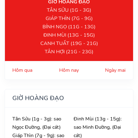
GIỜ HOÀNG ĐẠO
TÂN SỬU (1G - 3G)
GIÁP THÌN (7G - 9G)
BÍNH NGỌ (11G - 13G)
ĐINH MÙI (13G - 15G)
CANH TUẤT (19G - 21G)
TÂN HỢI (21G - 23G)
Hôm qua
Hôm nay
Ngày mai
GIỜ HOÀNG ĐẠO
Tân Sửu (1g - 3g): sao
Đinh Mùi (13g - 15g):
Ngọc Đường, (Đại cát)
sao Minh Đường, (Đại
Giáp Thìn (7g - 9g): sao
cát)