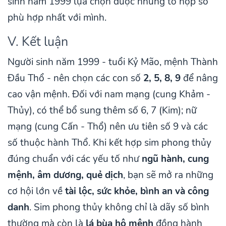
sinh năm 1999 lựa chọn được những tổ hợp số
phù hợp nhất với mình.
V. Kết luận
Người sinh năm 1999 - tuổi Kỷ Mão, mệnh Thành
Đầu Thổ - nên chọn các con số
2, 5, 8, 9
để nâng
cao vận mệnh. Đối với nam mạng (cung Khảm -
Thủy), có thể bổ sung thêm số 6, 7 (Kim); nữ
mạng (cung Cấn - Thổ) nên ưu tiên số 9 và các
số thuộc hành Thổ. Khi kết hợp sim phong thủy
đúng chuẩn với các yếu tố như
ngũ hành, cung
mệnh, âm dương, quẻ dịch
, bạn sẽ mở ra những
cơ hội lớn về
tài lộc, sức khỏe, bình an và công
danh
. Sim phong thủy không chỉ là dãy số bình
thường mà còn là
lá bùa hộ mệnh
đồng hành