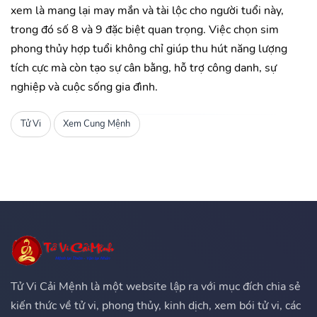
xem là mang lại may mắn và tài lộc cho người tuổi này,
trong đó số 8 và 9 đặc biệt quan trọng. Việc chọn sim
phong thủy hợp tuổi không chỉ giúp thu hút năng lượng
tích cực mà còn tạo sự cân bằng, hỗ trợ công danh, sự
nghiệp và cuộc sống gia đình.
Tử Vi
Xem Cung Mệnh
Tử Vi Cải Mệnh là một website lập ra với mục đích chia sẻ
kiến thức về tử vi, phong thủy, kinh dịch, xem bói tử vi, các