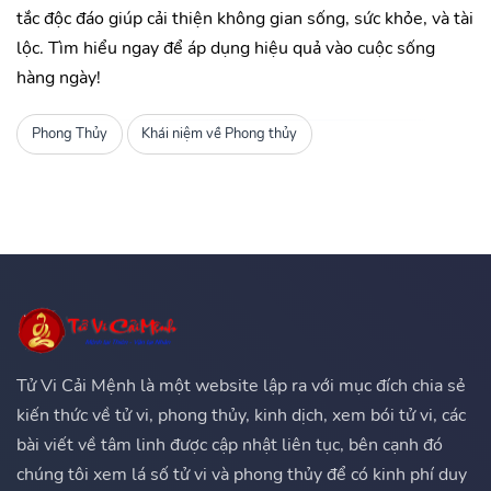
tắc độc đáo giúp cải thiện không gian sống, sức khỏe, và tài
lộc. Tìm hiểu ngay để áp dụng hiệu quả vào cuộc sống
hàng ngày!
Phong Thủy
Khái niệm về Phong thủy
Tử Vi Cải Mệnh là một website lập ra với mục đích chia sẻ
kiến thức về tử vi, phong thủy, kinh dịch, xem bói tử vi, các
bài viết về tâm linh được cập nhật liên tục, bên cạnh đó
chúng tôi xem lá số tử vi và phong thủy để có kinh phí duy