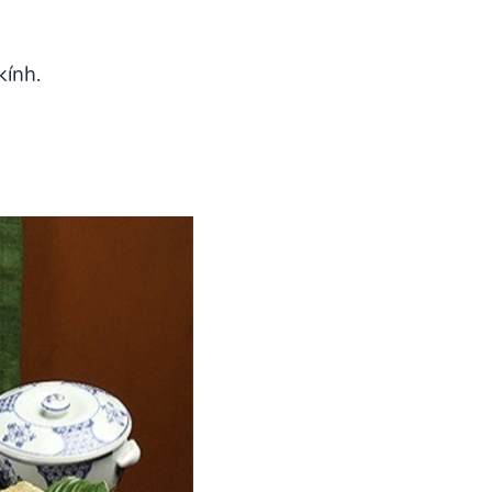
kính.