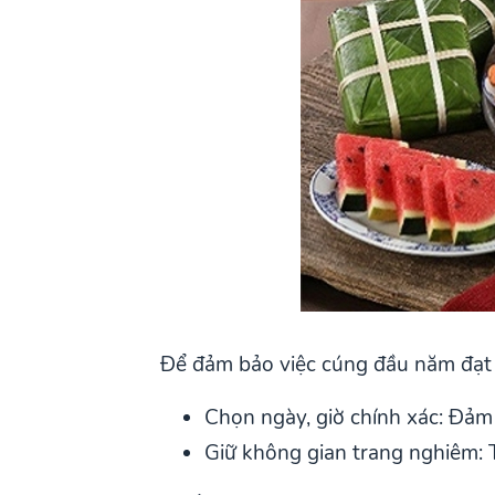
Để đảm bảo việc cúng đầu năm đạt h
Chọn ngày, giờ chính xác: Đảm
Giữ không gian trang nghiêm: T