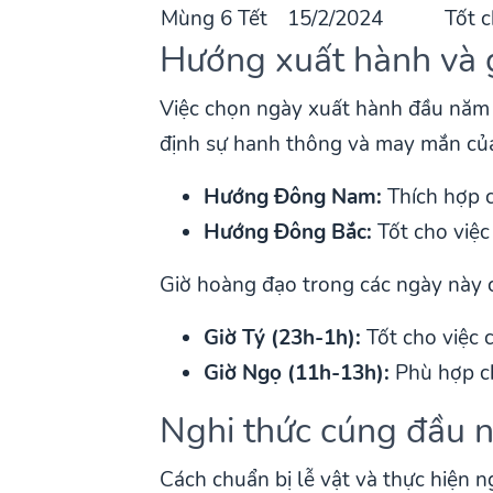
Mùng 6 Tết
15/2/2024
Tốt c
Hướng xuất hành và 
Việc chọn ngày xuất hành đầu năm 
định sự hanh thông và may mắn củ
Hướng Đông Nam:
Thích hợp ch
Hướng Đông Bắc:
Tốt cho việc
Giờ hoàng đạo trong các ngày này c
Giờ Tý (23h-1h):
Tốt cho việc c
Giờ Ngọ (11h-13h):
Phù hợp ch
Nghi thức cúng đầu 
Cách chuẩn bị lễ vật và thực hiện n