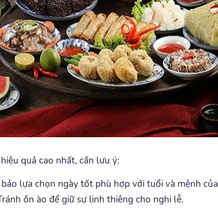
iệu quả cao nhất, cần lưu ý:
 bảo lựa chọn ngày tốt phù hợp với tuổi và mệnh của
ránh ồn ào để giữ sự linh thiêng cho nghi lễ.