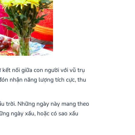
kết nối giữa con người với vũ trụ
đón nhận năng lượng tích cực, thu
bầu trời. Những ngày này mang theo
hững ngày xấu, hoặc có sao xấu