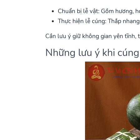
Chuẩn bị lễ vật: Gồm hương, h
Thực hiện lễ cúng: Thắp nhang,
Cần lưu ý giữ không gian yên tĩnh, 
Những lưu ý khi cún