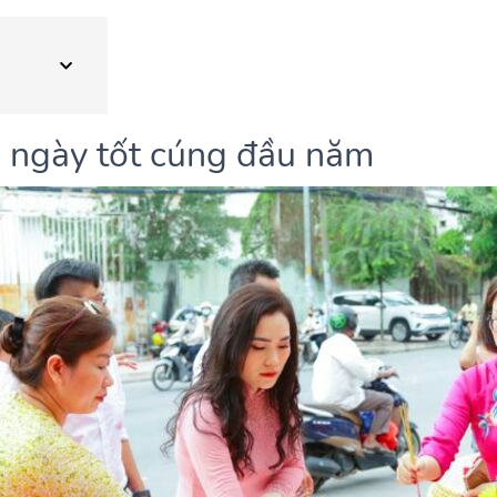
n ngày tốt cúng đầu năm