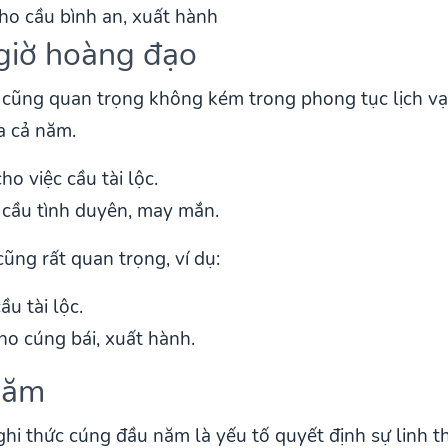
ho cầu bình an, xuất hành
giờ hoàng đạo
cũng quan trọng không kém trong phong tục lịch vạ
a cả năm.
o việc cầu tài lộc.
 cầu tình duyên, may mắn.
ũng rất quan trọng, ví dụ:
ầu tài lộc.
o cúng bái, xuất hành.
năm
ghi thức cúng đầu năm là yếu tố quyết định sự linh t