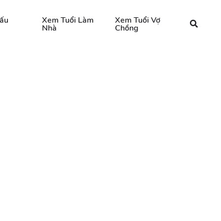
ấu
Xem Tuổi Làm
Xem Tuổi Vợ
Nhà
Chồng