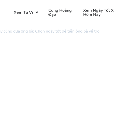
o
Cung Hoàng
Xem Ngày Tốt X
Xem Tử Vi
Đạo
Hôm Nay
y cúng đưa ông bà: Chọn ngày tốt để tiễn ông bà về trời