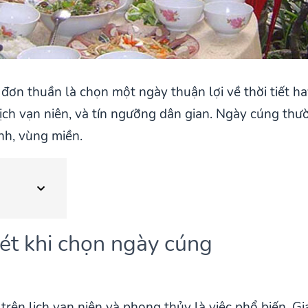
n thuần là chọn một ngày thuận lợi về thời tiết hay 
lịch vạn niên, và tín ngưỡng dân gian. Ngày cúng th
ình, vùng miền.
ét khi chọn ngày cúng
trên lịch vạn niên và phong thủy là việc phổ biến. G