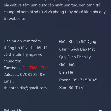
bài viết về tâm linh được cập nhật liên tục, bên cạnh đó
chúng tôi xem lá số tử vi và phong thủy để có kinh phí duy
trì webbsite
Bạn muốn xem thêm
Điều Khoản Sử Dụng
thông tin tử vi chi tiết thì
Chính Sách Bảo Mật
có thể liên hệ ngay với
Quy Định Pháp Lý
chúng tôi:
Giới thiệu
Facebook:
Địa Thiên Thái
Liên Hệ
Zalo/sdt: 0708101499
Phone: 0917150045
Email:
Xem Bói Tử Vi
thienthaidia@gmail.com
Follow Us