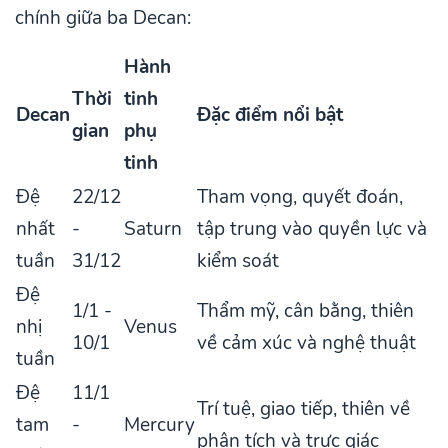
chính giữa ba Decan:
Hành
Thời
tinh
Decan
Đặc điểm nổi bật
gian
phụ
tinh
Đệ
22/12
Tham vọng, quyết đoán,
nhất
-
Saturn
tập trung vào quyền lực và
tuần
31/12
kiểm soát
Đệ
1/1 -
Thẩm mỹ, cân bằng, thiên
nhị
Venus
10/1
về cảm xúc và nghệ thuật
tuần
Đệ
11/1
Trí tuệ, giao tiếp, thiên về
tam
-
Mercury
phân tích và trực giác