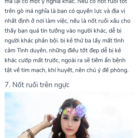
má lại có một ý nghĩa khác. Nếu có nốt ruồi tốt
trên gò má nghĩa là bạn có quyền lực và địa vị
nhất định ở nơi làm việc, nếu là nốt ruồi xấu cho
thấy bạn quá tin tưởng vào người khác, dễ bị
người khác phản bội. bị kẻ thứ ba lấy mất tình
cảm Tình duyên, những điều tốt đẹp dễ bị kẻ
khác cướp mất trước, ngoài ra sẽ tiềm ẩn bệnh
tật về tim mạch, khí huyết, nên chú ý đề phòng.
7. Nốt ruồi trên ngực